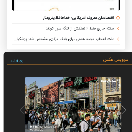
اقتصاددان معروف آمریکایی: خداحافظ پترودلار
هفته جاری فقط ۶ نفتکش از تنگه عبور کردند
علت انتخاب مجدد همتی برای بانک مرکزی مشخص شد: پزشکیان هنوز هم متوجه نشده است چرا همتی استیضاح شد!
سرویس عکس
ادامه
آیین یا