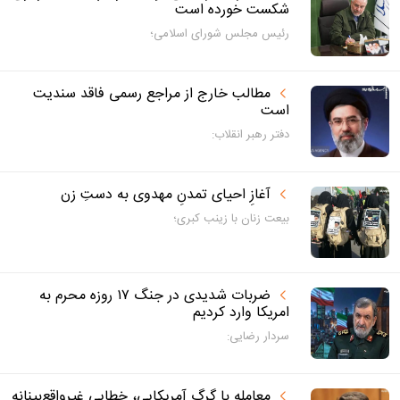
شکست خورده است
رئیس مجلس شورای اسلامی؛
مطالب خارج از مراجع رسمی فاقد سندیت
است
دفتر رهبر انقلاب:
آغازِ احیای تمدنِ مهدوی به دستِ زن
بیعت زنان با زینب کبری؛
ضربات شدیدی در جنگ ۱۷ روزه محرم به
امریکا وارد کردیم
سردار رضایی:
معامله با گرگِ آمریکایی، خطایی غیرواقع‌بینانه