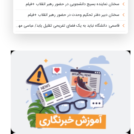
سخنان نماینده بسیج دانشجویی در حضور رهبر انقلاب +فیلم
سخنان دبیر دفتر تحکیم وحدت در حضور رهبر انقلاب +فیلم
قاسمی: دانشگاه نباید به یک فضای تفریحی تقلیل یابد/ عباسی مهر: نظیر جلسه دانشجویان با رهبر انقلاب را در هیچ نظام سیاسی نداریم