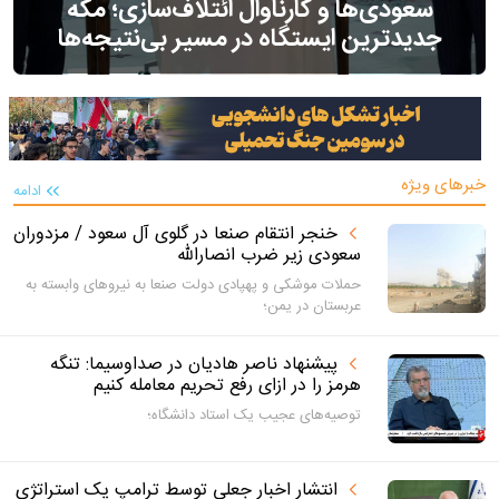
سعودی‌ها و کارناوال ائتلاف‌سازی؛ مکه
جدیدترین ایستگاه در مسیر بی‌نتیجه‌ها
خبرهای ویژه
ادامه
خنجر انتقام صنعا در گلوی آل سعود / مزدوران
سعودی زیر ضرب انصارالله
حملات موشکی و پهپادی دولت صنعا به نیروهای وابسته به
عربستان در یمن؛
پیشنهاد ناصر هادیان در صداوسیما: تنگه
هرمز را در ازای رفع تحریم معامله کنیم
توصیه‌های عجیب یک استاد دانشگاه؛
انتشار اخبار جعلی توسط ترامپ یک استراتژی