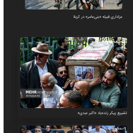
عزاداری قبیله «بنی‌عامر» در کربلا
تشییع پیکر زنده‌یاد «اکبر عبدی»