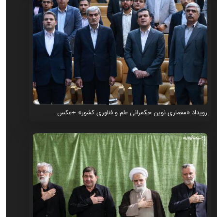
رویداد «معماری نوین حکمرانی علم و فناوری کشور» +عکس