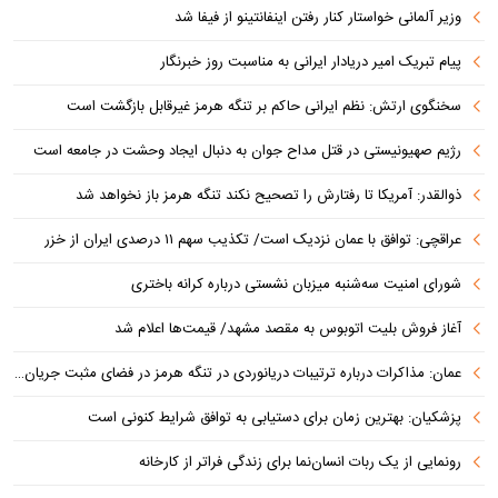
وزیر آلمانی خواستار کنار رفتن اینفانتینو از فیفا شد
پیام تبریک امیر دریادار ایرانی به مناسبت روز خبرنگار
سخنگوی ارتش: نظم ایرانی حاکم بر تنگه هرمز غیرقابل بازگشت است
رژیم صهیونیستی در قتل مداح جوان به دنبال ایجاد وحشت در جامعه است
ذوالقدر: آمریکا تا رفتارش را تصحیح نکند تنگه هرمز باز نخواهد شد
عراقچی: توافق با عمان نزدیک است/ تکذیب سهم ۱۱ درصدی ایران از خزر
شورای امنیت سه‌شنبه میزبان نشستی درباره کرانه باختری
آغاز فروش بلیت اتوبوس به مقصد مشهد/ قیمت‌ها اعلام شد
عمان: مذاکرات درباره ترتیبات دریانوردی در تنگه هرمز در فضای مثبت جریان دارد
پزشکیان‌: بهترین زمان برای دستیابی به توافق شرایط کنونی است
رونمایی از یک ربات انسان‌نما برای زندگی فراتر از کارخانه