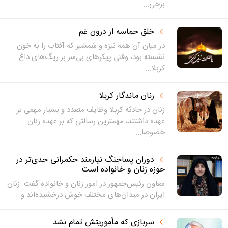
برخی...
خلق حماسه‌ از درون غم
در میان آن همه نیزه و شمشیر که آفتاب را به خون
نشسته بود، وقتی پیکرهای بی‌سر بر ریگ‌های داغ
کربلا...
زنان ماندگار کربلا
زنان در حادثه کربلا وظایف متعدد و بسیار مهمی بر
عهده داشتند، مهمترین رسالتی که بر عهده زنان
خصوصا...
دوران پساجنگ نیازمند حکمرانی جدی‌تر در
حوزه زنان و خانواده است
معاون رئیس‌جمهور در امور زنان و خانواده گفت: زنان
ایران در میدان‌های مختلف خوش درخشیده‌اند و...
سربازی که مأموریتش تمام نشد