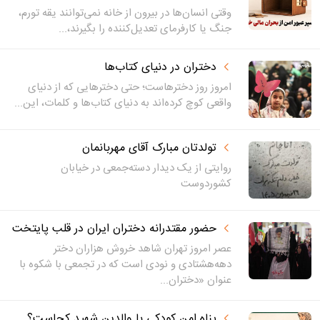
وقتی انسان‌ها در بیرون از خانه نمی‌توانند یقه تورم،
جنگ یا کارفرمای تعدیل‌کننده را بگیرند،...
دختران در دنیای کتاب‌ها
امروز روز دخترهاست؛ حتی دخترهایی که از دنیای
واقعی کوچ کرده‌اند به دنیای کتاب‌ها و کلمات، این...
تولدتان مبارک آقای مهربانمان
روایتی از یک دیدار دسته‌‌جمعی در خیابان
کشوردوست
حضور مقتدرانه دختران ایران در قلب پایتخت
عصر امروز تهران شاهد خروش هزاران دختر
دهه‌هشتادی و نودی است که در تجمعی با شکوه با
عنوان «دختران...
پناهِ امنِ کودکی با والدین شهید کجاست؟