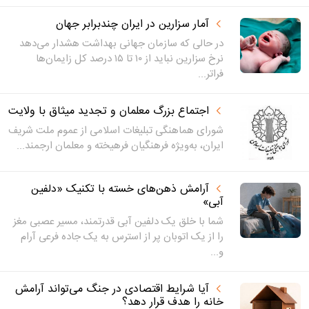
آمار سزارین در ایران چندبرابر جهان
در حالی که سازمان جهانی بهداشت هشدار می‌دهد
نرخ سزارین نباید از ۱۰ تا ۱۵ درصد کل زایمان‌ها
فراتر...
اجتماع بزرگ معلمان و تجدید میثاق با ولایت
شورای هماهنگی تبلیغات اسلامی از عموم ملت شریف
ایران، به‌ویژه فرهنگیان فرهیخته و معلمان ارجمند...
آرامش ذهن‌های خسته با تکنیک «دلفین
آبی»
شما با خلق یک دلفین آبی قدرتمند، مسیر عصبی مغز
را از یک اتوبان پر از استرس به یک جاده فرعی آرام
و...
آیا شرایط اقتصادی در جنگ می‌تواند آرامش
خانه را هدف قرار دهد؟