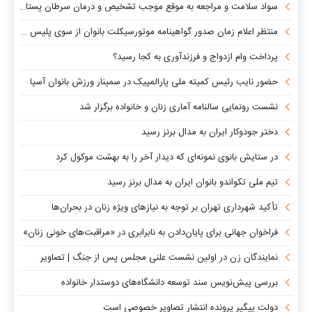
سواد سلامت و مراجعه به موقع موجب تشخیص و درمان سرطان پستان می شود
منتظر اعلام زمان صدور گواهینامه موتورسیکلت بانوان از سوی پلیس هستیم
پرداخت وام‌ ازدواج و فرزندآوری به کجا رسید؟
حضور نایب رئیس کمیته ملی پارالمپیک در سمینار ورزش بانوان آسیا
نشست رونمایی سالنامه آماری زنان و خانواده برگزار شد
دختر جودوکار ایران به مدال برنز رسید
در ستایش بانوی نمونه‌ای که دیدار آخر را به بهشت موکول کرد
تیم ملی تکواندو بانوان ایران به مدال برنز رسید
تأکید شهرداری تهران بر توجه به نیازهای ویژه زنان در بحران‌ها
فراخوان جهانی برای پایان‌دادن به نابرابری در «مراقبت‌های خونی زنان»
نمایندگان زن در اولین نشست علنی مجلس پس از جنگ | تصاویر
بررسی پیش‌نویس سند توسعه دانشگاه‌های دوستدار خانواده
دولت پیگیر پرونده انتشار تصاویر خصوصی است