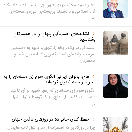
دختر شهید محمّدمهدی طهرانچی رئیس فقید دانشگاه
آزاد اسلامی و دانشمند برجسته‌ی حوزه‌ی هسته‌ای،
به...
نشانه‌های افسردگی پنهان را در همسرتان
بشناسید
افسردگی در یک رابطه زناشویی، شبیه به «سومین
نفر» ناخوانده‌ای است که روی کاناپه بین شما و
همسرتان...
عاج: بانوان ایرانی الگوی سوم زن مسلمان را به
تجربه زیسته تبدیل کرده‌اند
الگوی سوم زن مسلمان که رهبر شهید بر آن تأکید
داشت، به گفته لیلی عاج، اینک توسط بانوان ایران
در...
حفظ کیان خانواده در روزهای ناامن جهان
چرا در روزگاری که اضطراب از سر و کول ثانیه‌هایمان