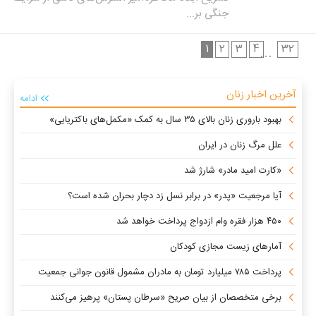
جنگی بر...
1
2
3
4
32
...
آخرین اخبار زنان
ادامه
بهبود باروری زنان بالای ۳۵ سال به کمک «مکمل‌های باکتریایی»
علل مرگ زنان در ایران
«کارت امید مادر» شارژ شد
آیا مرجعیت «پدر» در برابر نسل زد دچار بحران شده است؟
۴۵۰ هزار فقره وام ازدواج پرداخت خواهد شد
آمارهای زیست مجازی کودکان
پرداخت ۷۸۵ میلیارد تومان به مادران مشمول قانون جوانی جمعیت
برخی متخصصان از بیان صریح «سرطان پستان» پرهیز می‌کنند