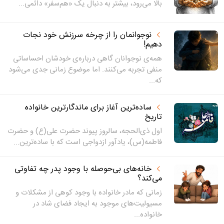
بالا می‌رود، بیشتر به دنبال یک «هم‌سفر» دائمی...
نوجوانمان را از چرخه سرزنش خود نجات
دهیم!
همه‌ی نوجوانان گاهی درباره‌ی خودشان احساساتی
منفی تجربه می‌کنند. اما موضوع زمانی جدی می‌شود
که...
ساده‌ترین آغاز برای ماندگارترین خانواده
تاریخ
اول ذی‌الحجه، سالروز پیوند حضرت علی(ع) و حضرت
فاطمه(س)، یادآور ازدواجی است که با ساده‌ترین...
خانه‌های بی‌حوصله با وجود پدر چه تفاوتی
می‌کند؟
زمانی که مادر خانواده با وجود کوهی از مشکلات و
مسیولیت‌های موجود به ایجاد فضای شاد در
خانواده...