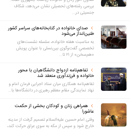
بررسی رشته‌های تحصیلی نشان می‌دهد، شکاف
جنسیتی در...
صدایِ خانواده در کتابخانه‌های سراسر کشور
طنین‌انداز می‌شود
به مناسبت هفته خانواده، سلسله نشست‌های
تخصصیِ گفت‌وگوی بین‌نسلی با عنوان پویش
«هم‌سخن» از ۲۱ تا...
تفاهم‌نامه ازدواج دانشگاهیان با محور
خانواده و فرزندآوری منعقد شد
تفاهم‌نامه همکاری میان ستاد اجرایی فرمان امام و
نهاد نمایندگی مقام معظم رهبری در دانشگاه‌ها با...
همراهی زنان و کودکان بخشی از حکمت
عاشورا
وقتی امام حسین علیه‌السلام تصمیم گرفت از مدینه
خارج شود و سپس از مکه به سوی عراق حرکت کند،