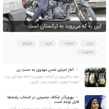
این ره که می‌روید به ترکستان است
زنان
حجاب
فرزند
ازدواج
خانواده
آغازِ احیای تمدنِ مهدوی به دستِ زن
داود منافی‌پور در آستانه اربعین، با ارائه خوانشی نو از
الهیات اربعین، حضرت زینب کبری...
بهروزآذر: شکاف جنسیتی در انتخاب رشته‌ها
قابل توجه است
معاون امور زنان و خانواده ریاست جمهوری گفت: