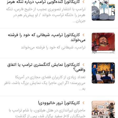
کاریکاتور| گنده‌گویی ترامپ درباره تنگه هرمز
ترامپ با انتشار تصویری عجیب از خلیج فارس، تنگه
هرمز را «تنگه ترامپ» خواند / او پیش‌تر هم در
جریان...
کاریکاتور| ترامپ، شیطانی که خود را فرشته
می‌خواند
ترامپ، شیطانی که خود را فرشته می‌خواند
کاریکاتور| نمایش گانگستری ترامپ یا اتفاق
واقعی؟
تعداد زیادی از کاربران فضای مجازی در آمریکا
می‌پرسند؛ اگر این ماجرا یک نمایش بزرگ باشد، ناظر
به...
کاریکاتور| ترور خالیوودی!
ماجرای تیراندازی در هتل هیلتون، با شام ترامپ با
خبرنگاران کاخ سفید برگزار شد، پس از گذشت