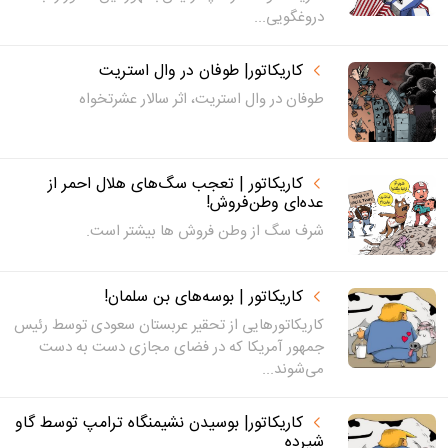
دروغگویی...
کاریکاتور| طوفان در وال استریت
طوفان در وال استریت، اثر سالار عشرتخواه
کاریکاتور | تعجب سگ‌های هلال احمر از
عده‌ای وطن‌فروش!
شرف سگ از وطن فروش ها بیشتر است.
کاریکاتور | بوسه‌های بن سلمان!
کاریکاتورهایی از تحقیر عربستان سعودی توسط رئیس
جمهور آمریکا که در فضای مجازی دست به دست
می‌شوند...
کاریکاتور| بوسیدن نشیمنگاه ترامپ توسط گاو
شیرده