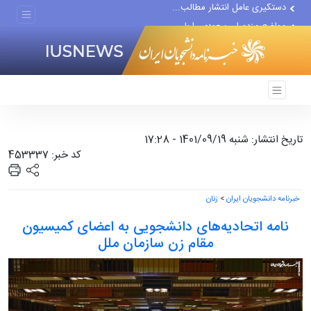
مواضع مزدوران سعودی را با...
ضربه مغزی بیش از ۷۰۰ نظامی...
تاریخ انتشار: شنبه 1401/09/19 - 17:28
کد خبر: 453337
خبرنامه دانشجویان ایران
>
زنان
نامه اتحادیه‌های دانشجویی به اعضای کمیسیون
مقام زن سازمان ملل