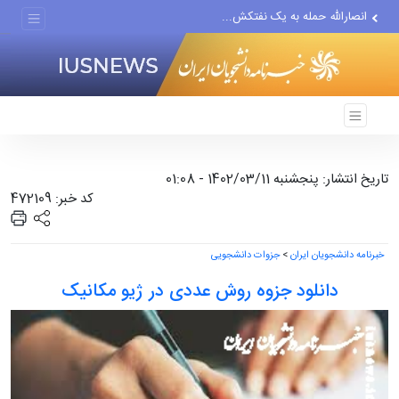
انصارالله حمله به یک نفتکش...
حادثه امنیتی دریایی در جنوب...
لفاظی جدید نتانیاهو علیه ایران
تاریخ انتشار: پنجشنبه 1402/03/11 - 01:08
کد خبر: 472109
خبرنامه دانشجویان ایران
>
جزوات دانشجویی
دانلود جزوه روش عددی در ژیو مکانیک