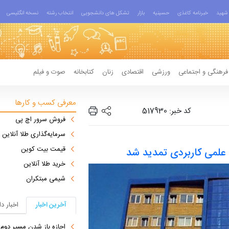
شهید
خبرنامه کاغذی
حسینیه
بازار
تشکل های دانشجویی
انتخاب رشته
نسخه انگلیسی
فرهنگی و اجتماعی
ورزشی
اقتصادی
زنان
کتابخانه
صوت و فیلم
معرفی کسب و کارها
کد خبر: 517930
فروش سرور اچ پی
سرمایه‌گذاری طلا آنلاین
قیمت بیت کوین
لمی کاربردی تمدید شد
خرید طلا آنلاین
شیمی مبتکران
آخرین اخبار
اخبار د
اجازه باز شدن مسیر دوم در