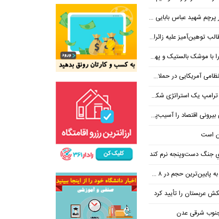
 شهید عباس بابایی ایستادند؟
یز علیه زائران اربعین در فضای مجازی
 بالستیک و پهپاد در هم شکستیم
 یک استراتژی شکست خورده است
 اقتصاد را آسیب‌پذیرتر می‌کند
ن است
یِ جنگ دست‌و‌پنجه نرم کند
ین‌ترین حجم در ۸ ماه اخیر
تکش عربستان را تأیید کرد
 جنوب شرقی عدن