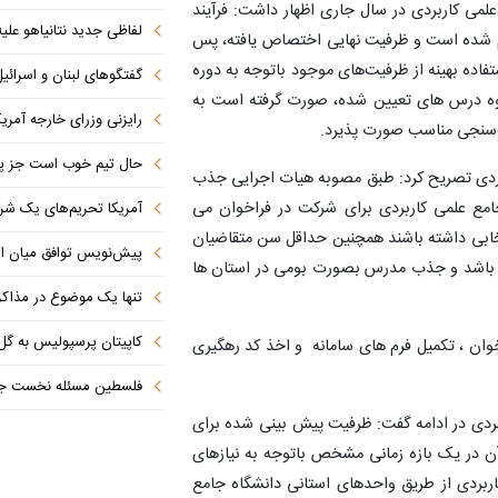
ی کاربردی در سال جاری اظهار داشت: فرآیند
لفاظی جدید نتانیاهو علیه
جام شده است و ظرفیت نهایی اختصاص یافته، پس
تفاده بهینه از ظرفیت‌های موجود باتوجه به دوره
گفتگوهای لبنان و اسرائیل 
روه درس های تعیین شده، صورت گرفته است به
رایزنی وزرای خارجه آمریک
ت‌سنجی مناسب صورت پذیرد.
حال تیم خوب است جز پن
بردی تصریح کرد: طبق مصوبه هیات اجرایی جذب
جامع علمی کاربردی برای شرکت در فراخوان می
آمریکا تحریم‌های یک شرکت ه
درسی انتخابی داشته باشند همچنین حداقل سن متقاضیان
پیش‌نویس توافق میان ای
اخوان ۲۸ سال و حداکثر سن ۶۵ سال می باشد و جذب مدرس بصورت بومی در استان ها
تنها یک موضوع در مذاکرات ا
کاپیتان پرسپولیس به گل
وان ، تکمیل فرم های سامانه و اخذ کد رهگیری
فلسطین مسئله نخست جها
بردی در ادامه گفت: ظرفیت پیش بینی شده برای
شد که نیازسنجی آن در یک بازه زمانی مشخص باتوجه به نیازهای
ربردی از طریق واحدهای استانی دانشگاه جامع