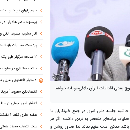
سهم پنهان دولت و صنعت در ناترازی 
پیشنهاد ناصر هادیان در صداوسیما: تنگه 
آثار مخرب مصرف الکل و س
پرداخت مطالبات بازنشستگان در اولویت تأمین ا
۳ سانحه مرگبار طی یک هفته در بزرگراه‌های تهران؛ هشدار دوباره به رانندگان و عابران
سانحه جاده‌ای در جنوب قاهره با ۱۴ 
دستیار قلعه‌نویی مربی تی
بعدی اقدامات ایران تلافی‌جویانه خواهد
اقتصاددان معروف آمریکای
انتشار اخبار جعلی توسط ترامپ
 حاشیه جلسه علنی امروز در جمع خبرنگاران با
هفته جاری فقط ۶ نفتکش از تنگه عبور کردند
سداران، گفت: این عملیات پیام‌های منحصر به فردی داشت. اگر هر
علت انتخاب مجدد همتی برای بانک مرکزی مشخص شد: پزشک
ه باشد ممکن است عقیم بماند لذا صدور روشن و