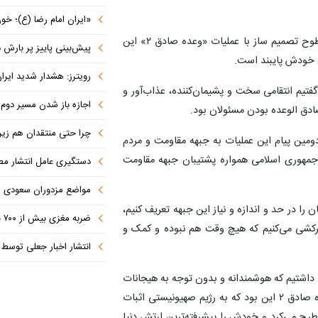
«ایران امام رضا (ع)؛ خون‌خواه و جان
وی بیان کرد: مسئولان نظام در سطوح مختلف به ویژه سطوح تصمیم ساز با عملیات «وعده صادق ۲» این
پیش‌بینی پاییز پر بارش در
ان خودش پایبند است.
رویترز: هشدار شدید ایران به کشورها
 گفتیم انتقامی سخت و پشیمان‌کننده، عذاب‌آور و
اجازه باز شدن مسیر دوم در
صادق الوعده بودن مسئولان بود.
چرا حتی منتقدان هم زیر پرچم
مین پیام این عملیات به جبهه مقاومت و مردم
جمهوری اسلامی همواره پشتیبان جبهه مقاومت
دستگیری عامل انتشار مطالب توهین‌آم
مواضع مزدوران سعودی را با موشک
را در حد و اندازه و نیاز این جبهه تعریف کنیم،
ضربه مغزی بیش از ۷۰۰ نظامی آمریکایی در حملات ایران
کرکشی می‌کنیم که هیچ وقت هم نبوده و کمک و
انتشار اخبار جعلی توسط ترامپ
ید داشتیم که هوشمندانه و بدون توجه به هیجانات
و عقلانی با مسئله برخورد می‌کنیم. پیام چهارم عملیات وعده صادق ۲ این بود که به رژیم صهیونیستی اثبات
مطرح می‌کرد و خودش را پیشرفته‌ترین ارتش دنیا