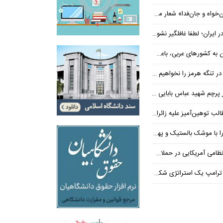
‌فدا» شعار محوری دهه پایانی صفر شد
 ایران؛ لطفا غافلگیر نشوید
ی عربی، باعث توقف حمله آمریکا شد
 تنگه هرمز را نخواهیم داد
 شهید عباس بابایی ایستادند؟
یز علیه زائران اربعین در فضای مجازی
 بالستیک و پهپاد در هم شکستیم
 یک استراتژی شکست خورده است