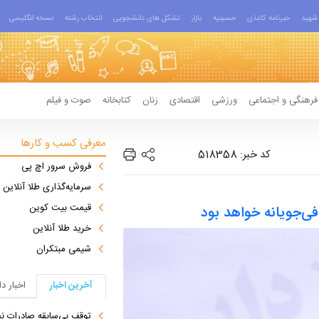
شهید
خبرنامه کاغذی
حسینیه
بازار
تشکل های دانشجویی
انتخاب رشته
نسخه انگلیسی
فرهنگی و اجتماعی
ورزشی
اقتصادی
زنان
کتابخانه
صوت و فیلم
معرفی کسب و کارها
کد خبر: 518358
فروش سرور اچ پی
سرمایه‌گذاری طلا آنلاین
قیمت بیت کوین
فی‌جویانه خواهد بود
خرید طلا آنلاین
شیمی مبتکران
آخرین اخبار
اخبار د
توقف بی‌سابقه صادرات نف