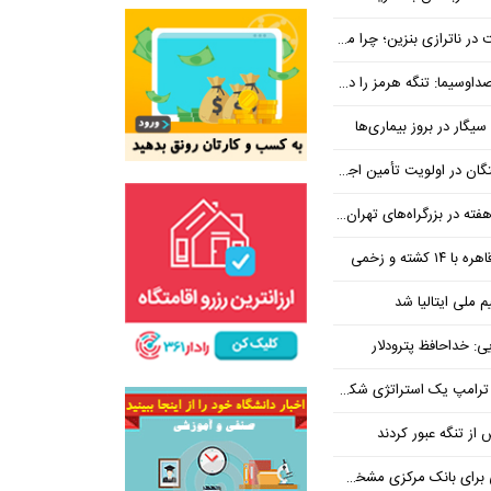
بنزین؛ چرا مردم مقصر اصلی نیستند؟
هرمز را در ازای رفع تحریم معامله کنیم
یگار در بروز بیماری‌ها
جتماعی؛ پیگیری برای تأمین منابع ادامه دارد
کشته و زخمی
م ملی ایتالیا شد
ی: خداحافظ پترودلار
 یک استراتژی شکست خورده است
یان هنوز هم متوجه نشده است چرا همتی استیضاح شد!