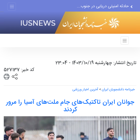
حادثه امنیتی دریایی در جنوب...
لفاظی جدید نتانیاهو علیه ایران
تاریخ انتشار: چهارشنبه 1403/10/19 - 23:04
کد خبر: 527137
خبرنامه دانشجویان ایران
>
آخرین اخبار ورزشی
جوانان ایران تاکتیک‌های جام ملت‌های آسیا را مرور
کردند