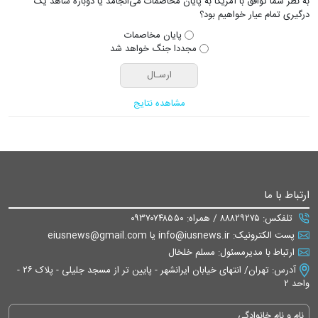
به نظر شما توافق با آمریکا به پایان مخاصمات می‌انجامد یا دوباره شاهد یک
درگیری تمام عیار خواهیم بود؟
پایان مخاصمات
مجددا جنگ خواهد شد
مشاهده نتایج
ارتباط با ما
تلفکس: ۸۸۸۲۹۲۷۵ / همراه: ۰۹۳۷۰۷۴۸۵۵۰
پست الکترونیک: info@iusnews.ir یا eiusnews@gmail.com
ارتباط با مدیرمسئول: مسلم خلخال
آدرس: تهران/ انتهای خیابان ایرانشهر - پایین تر از مسجد جلیلی - پلاک ۲۶ -
واحد ۲