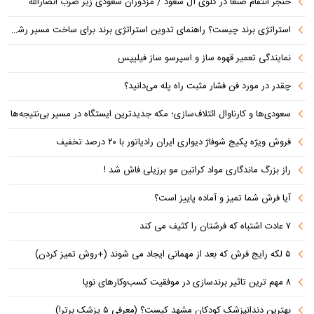
خنجر انتقام صنعا در گلوی آل سعود / مزدوران سعودی زیر ضرب انصارالله
استراتژی برند چیست؟ راهنمای تدوین استراتژی برند برای ساخت مسیر رشد متمایز
نمایندگی تعمیر قهوه ساز و اسپرسو ساز فیلیپس
چقدر در مورد فن فشار مثبت راه پله می‌دانید؟
سعودی‌ها و کارناوال ائتلاف‌سازی؛ مکه جدیدترین ایستگاه در مسیر بی‌نتیجه‌ها
فروش ویژه پکیج شوفاژ دیواری ایران رادیاتور با ۲۰ درصد تخفیف
راز بزرگ ماندگاری مواد کراتین مو برزیلی فاش شد !
آیا فرش شما تمیز و آماده پاییز است؟
۷ عادت اشتباه که فرشتان را کثیف می کند
۵ لکه رایج فرش که بعد از مهمانی ایجاد می شوند (+روش تمیز کردن)
۸ مهم ترین تاثیر برندسازی در موفقیت کسب‌وکارهای نوپا
بهترین دندانپزشک کودکان مشهد کیست؟ (معرفی ۵ پزشک برتر!)