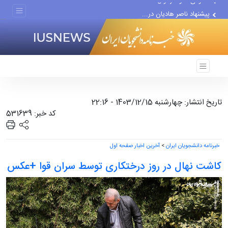
پیشنهاد ناصر هادیان در...
معامله با گرگِ آمریکایی،...
تاریخ انتشار: چهارشنبه 1403/12/15 - 22:16
کد خبر: 531639
خبرنامه دانشجویان ایران
>
آخرین اخبار صفحه اول
کاشت نهال در روز درختکاری توسط سران قوا +عکس