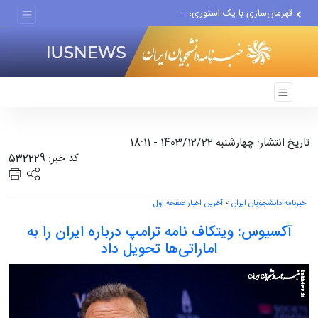
قهرمان‌سازی با یک استوری،...
آمریکا در این جنگ بدون...
بازخوانی نقشه‌راه خبرنگاران...
تاریخ انتشار: چهارشنبه 1403/12/22 - 18:11
کد خبر: 532229
خبرنامه دانشجویان ایران
>
آخرین اخبار صفحه اول
آکسیوس: ویتکاف نامه ترامپ درباره ایران را به
اماراتی‌ها تحویل داد