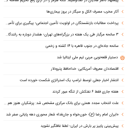
پیشنهاد ناصر هادیان در صداوسیما: تنگه هرمز را در ازای رفع تحریم معامله کنیم
آثار مخرب مصرف الکل و سیگار در بروز بیماری‌ها
پرداخت مطالبات بازنشستگان در اولویت تأمین اجتماعی؛ پیگیری برای تأمین منابع ادامه دارد
۳ سانحه مرگبار طی یک هفته در بزرگراه‌های تهران؛ هشدار دوباره به رانندگان و عابران
سانحه جاده‌ای در جنوب قاهره با ۱۴ کشته و زخمی
دستیار قلعه‌نویی مربی تیم ملی ایتالیا شد
اقتصاددان معروف آمریکایی: خداحافظ پترودلار
انتشار اخبار جعلی توسط ترامپ یک استراتژی شکست خورده است
هفته جاری فقط ۶ نفتکش از تنگه عبور کردند
علت انتخاب مجدد همتی برای بانک مرکزی مشخص شد: پزشکیان هنوز هم متوجه نشده است چرا همتی استیضاح شد!
«ایران امام رضا (ع)؛ خون‌خواه و جان‌فدا» شعار محوری دهه پایانی صفر شد
پیش‌بینی پاییز پر بارش در ایران؛ لطفا غافلگیر نشوید