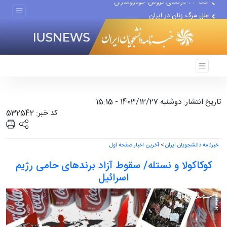
علل مرگ زنان در ایران
اعتراف رسانه‌های خارجی به...
تاریخ انتشار: دوشنبه 1403/12/27 - 15:15
کد خبر: 532542
خبرنامه دانشجویان ایران
>
آخرین اخبار صفحه اول
کوکاکولا و نستله/ سقوط آزاد برندهای حامی رژیم
اسرائیل