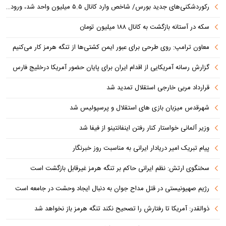
رکوردشکنی‌های جدید بورس/ شاخص وارد کانال ۵.۵ میلیون واحد شد، ورود ۹ همت پول حقیقی
سکه در آستانه بازگشت به کانال ۱۸۸ میلیون تومان
معاون ترامپ: روی طرحی برای عبور ایمن کشتی‌ها از تنگه هرمز کار می‌کنیم
گزارش رسانه آمریکایی از اقدام ایران برای پایان حضور آمریکا درخلیج فارس
قرارداد مربی خارجی استقلال تمدید شد
شهرقدس میزبان بازی های استقلال و پرسپولیس شد
وزیر آلمانی خواستار کنار رفتن اینفانتینو از فیفا شد
پیام تبریک امیر دریادار ایرانی به مناسبت روز خبرنگار
سخنگوی ارتش: نظم ایرانی حاکم بر تنگه هرمز غیرقابل بازگشت است
رژیم صهیونیستی در قتل مداح جوان به دنبال ایجاد وحشت در جامعه است
ذوالقدر: آمریکا تا رفتارش را تصحیح نکند تنگه هرمز باز نخواهد شد