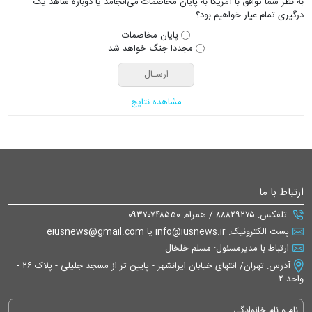
به نظر شما توافق با آمریکا به پایان مخاصمات می‌انجامد یا دوباره شاهد یک
درگیری تمام عیار خواهیم بود؟
پایان مخاصمات
مجددا جنگ خواهد شد
مشاهده نتایج
ارتباط با ما
تلفکس: ۸۸۸۲۹۲۷۵ / همراه: ۰۹۳۷۰۷۴۸۵۵۰
پست الکترونیک: info@iusnews.ir یا eiusnews@gmail.com
ارتباط با مدیرمسئول: مسلم خلخال
آدرس: تهران/ انتهای خیابان ایرانشهر - پایین تر از مسجد جلیلی - پلاک ۲۶ -
واحد ۲