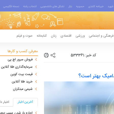
شهید
خبرنامه کاغذی
حسینیه
بازار
تشکل های دانشجویی
انتخاب رشته
نسخه انگلیسی
فرهنگی و اجتماعی
ورزشی
اقتصادی
زنان
کتابخانه
صوت و فیلم
معرفی کسب و کارها
کد خبر: 533361
فروش سرور اچ پی
سرمایه‌گذاری طلا آنلاین
قیمت بیت کوین
دامیک بهتر است؟
خرید طلا آنلاین
شیمی مبتکران
آخرین اخبار
اخبار د
اجازه باز شدن مسیر دوم در