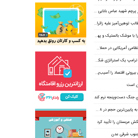
 شهید عباس بابایی ایستادند؟
یز علیه زائران اربعین در فضای مجازی
 بالستیک و پهپاد در هم شکستیم
 یک استراتژی شکست خورده است
 اقتصاد را آسیب‌پذیرتر می‌کند
ن است
یِ جنگ دست‌و‌پنجه نرم کند
ین‌ترین حجم در ۸ ماه اخیر
تکش عربستان را تأیید کرد
 جنوب شرقی عدن