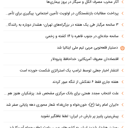
آثار مخرب مصرف الکل و سیگار در بروز بیماری‌ها
پرداخت مطالبات بازنشستگان در اولویت تأمین اجتماعی؛ پیگیری برای تأمین منابع ادامه دارد
۳ سانحه مرگبار طی یک هفته در بزرگراه‌های تهران؛ هشدار دوباره به رانندگان و عابران
سانحه جاده‌ای در جنوب قاهره با ۱۴ کشته و زخمی
دستیار قلعه‌نویی مربی تیم ملی ایتالیا شد
اقتصاددان معروف آمریکایی: خداحافظ پترودلار
انتشار اخبار جعلی توسط ترامپ یک استراتژی شکست خورده است
هفته جاری فقط ۶ نفتکش از تنگه عبور کردند
علت انتخاب مجدد همتی برای بانک مرکزی مشخص شد: پزشکیان هنوز هم متوجه نشده است چرا همتی استیضاح شد!
«ایران امام رضا (ع)؛ خون‌خواه و جان‌فدا» شعار محوری دهه پایانی صفر شد
پیش‌بینی پاییز پر بارش در ایران؛ لطفا غافلگیر نشوید
رویترز: هشدار شدید ایران به کشورهای عربی، باعث توقف حمله آمریکا شد