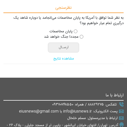
نظرسنجی
به نظر شما توافق با آمریکا به پایان مخاصمات می‌انجامد یا دوباره شاهد یک
درگیری تمام عیار خواهیم بود؟
پایان مخاصمات
مجددا جنگ خواهد شد
مشاهده نتایج
ارتباط با ما
تلفکس: ۸۸۸۲۹۲۷۵ / همراه: ۰۹۳۷۰۷۴۸۵۵۰
پست الکترونیک: info@iusnews.ir یا eiusnews@gmail.com
ارتباط با مدیرمسئول: مسلم خلخال
آدرس: تهران/ انتهای خیابان ایرانشهر - پایین تر از مسجد جلیلی - پلاک ۲۶ -