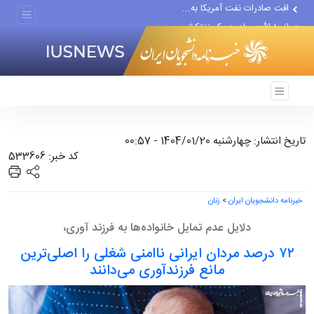
انصارالله حمله به یک نفتکش...
حادثه امنیتی دریایی در جنوب...
تاریخ انتشار: چهارشنبه 1404/01/20 - 00:57
کد خبر: 533606
خبرنامه دانشجویان ایران
>
زنان
دلایل عدم تمایل خانواده‌ها به فرزند آوری،
۷۲ درصد مردان ایرانی ناامنی شغلی را اصلی‌ترین
مانع فرزندآوری می‌دانند