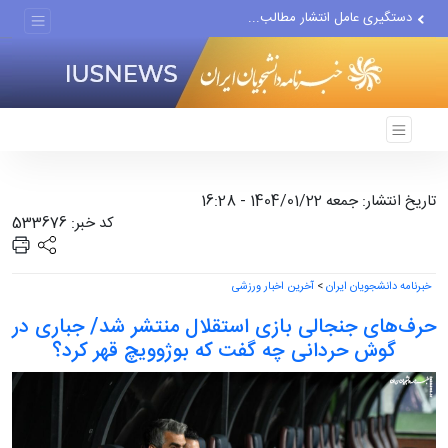
دستگیری عامل انتشار مطالب...
مواضع مزدوران سعودی را با...
ضربه مغزی بیش از ۷۰۰ نظامی...
تاریخ انتشار: جمعه 1404/01/22 - 16:28
کد خبر: 533676
خبرنامه دانشجویان ایران
>
آخرین اخبار ورزشی
حرف‌های جنجالی بازی استقلال منتشر شد/ جباری در
گوش حردانی چه گفت که بوژوویچ قهر کرد؟