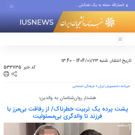
انصارالله حمله به یک نفتکش...
حادثه امنیتی دریایی در جنوب...
لفاظی جدید نتانیاهو علیه ایران
تاریخ انتشار: شنبه 1404/01/23 - 13:40
کد خبر: 533735
خبرنامه دانشجویان ایران
>
فرهنگی اجتماعی
هشدار روان‌شناسان به والدین؛
پشت پرده یک تربیت خطرناک/ از رفاقت بی‌مرز با
فرزند تا والدگری بی‌مسئولیت