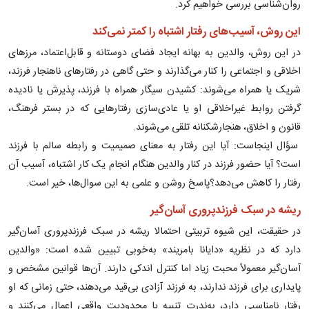
روان‌شناسی بررسی خواهیم کرد.
این روش، آسیب‌های رفتار اشتباه را کمتر نمی‌کند
در این روش، والدین به بهانه ایجاد فضای دوستانه و قابل‌اعتماد، مرزهای
اخلاقی و اجتماعی را کنار می‌گذارند و حتی گاهی در رفتارهای ناهنجار فرزند،
شریک یا همراه می‌شوند: کشیدن سیگار همراه با فرزند، پذیرش یا نادیده
گرفتن روابط غیراخلاقی او یا عادی‌سازی رفتارهایی که در بستر فرهنگ،
قانون و اخلاق، هنجارشکنانه تلقی می‌شوند.
سؤال اینجاست: آیا این رفتار به معنای صمیمیت و رابطه سالم با فرزند
است؟ آیا حضور فرزند در کنار والدین هنگام انجام یک کار اشتباه، آسیب آن
رفتار را کاهش می‌دهد؟پاسخ روشن و علمی به این سوال‌ها، خیر است.
ریشه در سبک فرزندپروری آسان‌گیر
در حقیقت، این شیوه تربیتی احتمالا ریشه در سبک فرزندپروری آسان‌گیر
دارد که در نظریه «دایانا بامریند» به‌خوبی تبیین شده است: «والدین
آسان‌گیر معمولاً محبت زیاد اما کنترل اندکی دارند. آن‌ها قوانین مشخص و
پایداری برای فرزند ندارند، به فرزند آزادی بی‌قید می‌دهند، حتی زمانی که او
رفتار نامناسبی دارد، به‌ندرت تنبیه یا محدودیت واقعی اعمال می‌کنند و