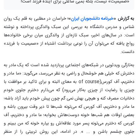
«صمیمیت» نیست، بلکه بمبی ساعتی برای آینده فرزند است!
به گزارش «
خبرنامه دانشجویان ایران
»؛
خراسان در مطلبی به قلم یک روان
شناس و مدرس دانشگاه به بررسی این سبک والدگری پرداخته و نوشته
است: در سال‌های اخیر، سبک تازه‌ای از والدگری میان برخی خانواده‌ها
رواج یافته که می‌توان آن را نوعی برداشت اشتباه از «صمیمیت با فرزند»
دانست.
به‌تازگی ویدئویی در شبکه‌های اجتماعی پربازدید شده است که یک مادر به
دخترش که خیلی هم خوشحال و راضی به نظر می‌رسد، می‌گوید: «ما مادر و
دختریم، آف کورس(of course به معنای البته و برای تاکید بر موافقت با
چیزی یا رضایت از چیزی به‌کار می‌رود) که می‌ذارم دخترم جلوی خودم
دخانیات مصرف کنه و هیچی بهش نمی گم چون پیش خودم باید آزاد باشه؛
ما مادر و دختریم، آف کورس که می‌تونه شب‌ها تا دیر وقت بیرون باشه و
بعضی اوقات هم شب‌ها خونه دوست‌هاش بخوابه؛ ما مادر و دختریم، آف
کورس که دخترم می‌تونه پسر مورد علاقه‌اش رو بیاره خونه که من ببینم و
جلوی چشمم باشن و ... ». در ادامه، این روش تربیتی را از منظر