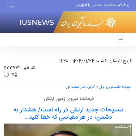
اعلام مخالفت مجلس با افزایش...
دیدار و گفتگوی پزشکیان با...
دلیل جدایی رامین رضاییان از...
تاریخ انتشار: یکشنبه 1404/01/24 - 11:20
کد خبر: 533774
خبرنامه دانشجویان ایران
>
آخرین اخبار صفحه اول
فرمانده نیروی زمین ارتش:
تسلیحات جدید ارتش در راه است/ هشدار به
دشمن؛ در هر مقیاسی که خطا کنید...