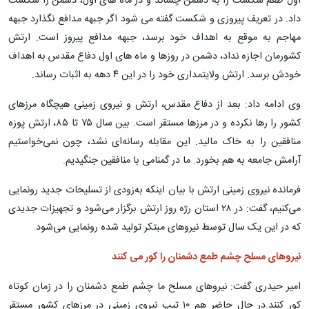
اول طعم شکست را به دشمن چشاند و در ماه های اول، دشمن را شکست
داد. در تعریف پیروزی و شکست گفته می شود اگر جبهه مدافع نگذارد جبهه
مهاجم به موقع به اهداف خود برسد، جبهه مدافع پیروز است. ارتش
کشورمان اجازه نداد، دشمن در روزها و ماه های اول دفاع مقدس به اهداف
خودش برسد. ارتش ولایتمداری خود را در این ۴ دهه به اثبات رساند.
وی ادامه داد: بعد از دفاع مقدس، ارتش و نیروی زمینی هیچگاه مرزهای
کشور را رها نکرده و در مرزها مستقر است. بین سال ۷۵ تا ۸۵، ارتش پوزه
منافقین را به خاک مالید. این مقابله رسانه‌ای نشد، چون نمی‌خواستیم
آرامش جامعه به هم بخورد. ما در گمنامی با منافقین جنگیدیم.
فرمانده نیروی زمینی ارتش با بیان اینکه به‌زودی از تسلیحات جدید رونمایی
می‌کنیم، گفت: در ۲۸ استان رژه روز ارتش برگزار می‌شود و تجهیزات جدیدی
که در این یک سال توسط نیروهای مبتکر تولید شده رونمایی می‌شود.
نیروهای مسلح چشم طمع دشمنان را کور می کنند
امیر حیدری گفت: نیروهای مسلح ما چشم طمع دشمنان را در زمان کوتاه
کور کنند.در حال حاضر هم ۱۰ تیپ نیروی زمینی در مرزهای کشور مستقر