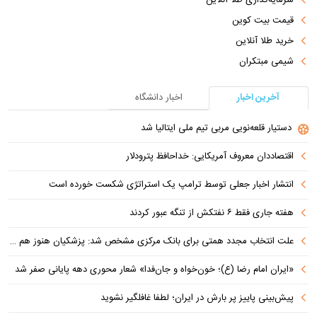
قیمت بیت کوین
خرید طلا آنلاین
شیمی مبتکران
آخرین اخبار
اخبار دانشگاه
دستیار قلعه‌نویی مربی تیم ملی ایتالیا شد
اقتصاددان معروف آمریکایی: خداحافظ پترودلار
انتشار اخبار جعلی توسط ترامپ یک استراتژی شکست خورده است
هفته جاری فقط ۶ نفتکش از تنگه عبور کردند
علت انتخاب مجدد همتی برای بانک مرکزی مشخص شد: پزشکیان هنوز هم متوجه نشده است چرا همتی استیضاح شد!
«ایران امام رضا (ع)؛ خون‌خواه و جان‌فدا» شعار محوری دهه پایانی صفر شد
پیش‌بینی پاییز پر بارش در ایران؛ لطفا غافلگیر نشوید