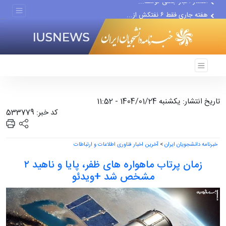
هفته جاری فقط ۶ نفتکش از...
علت انتخاب مجدد همتی برای...
تاریخ انتشار: یکشنبه 1404/01/24 - 11:52
کد خبر: 533779
خبرنامه دانشجویان ایران
>
آخرین اخبار فناوری اطلاعات و ارتباطات
زمان پرتاب ماهواره های ظفر، پایا و ناهید ۲
مشخص شد +ویدئو