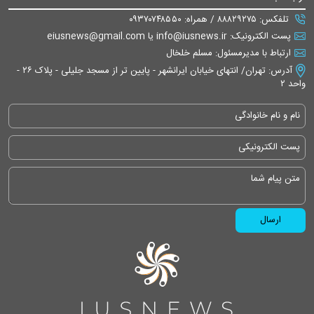
تلفکس: ۸۸۸۲۹۲۷۵ / همراه: ۰۹۳۷۰۷۴۸۵۵۰
پست الکترونیک: info@iusnews.ir یا eiusnews@gmail.com
ارتباط با مدیرمسئول: مسلم خلخال
آدرس: تهران/ انتهای خیابان ایرانشهر - پایین تر از مسجد جلیلی - پلاک ۲۶ -
واحد ۲