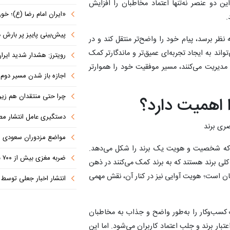
ن دو عنصر نه‌تنها اعتماد مخاطبان را افزایش
«ایران امام رضا (ع)؛ خون‌خواه و جان
.
پیش‌بینی پاییز پر بارش در
ه نظر برسد، پیام خود را واضح‌تر منتقل کند و در
اند به ایجاد تجربه‌ای عمیق‌تر و ماندگارتر کمک
رویترز: هشدار شدید ایران به کشورها
 مدیریت می‌کنند، مسیر موفقیت خود را هموارتر
اجازه باز شدن مسیر دوم در
چرا حتی منتقدان هم زیر پرچم
اهمیت دارد؟
دستگیری عامل انتشار مطالب توهین‌آم
مواضع مزدوران سعودی را با موشک
که شخصیت و هویت یک برند را شکل می‌دهد.
ضربه مغزی بیش از ۷۰۰ نظامی آمریکایی در حملات ایران
 کلی برند هستند که به برند کمک می‌کنند در ذهن
ن است؛ هویت آوایی نیز در کنار آن، نقش مهمی
انتشار اخبار جعلی توسط ترامپ
سب‌وکار را به‌طور واضح و جذاب به مخاطبان
ار برند و جلب اعتماد کاربران می‌شود. اما این