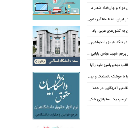
‌فدا» شعار محوری دهه پایانی صفر شد
 ایران؛ لطفا غافلگیر نشوید
ی عربی، باعث توقف حمله آمریکا شد
 تنگه هرمز را نخواهیم داد
 شهید عباس بابایی ایستادند؟
یز علیه زائران اربعین در فضای مجازی
 بالستیک و پهپاد در هم شکستیم
 یک استراتژی شکست خورده است