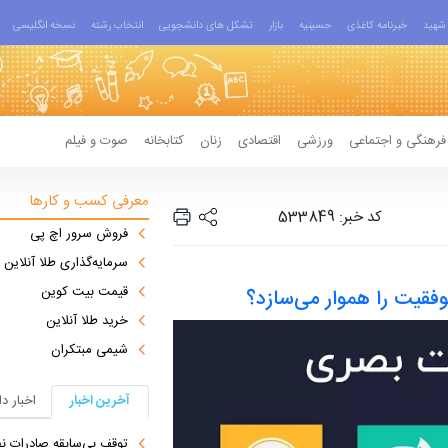
شهید
خبرنامه کاغذی
حسینیه
بازار
تشکل های دانشجویی
انتخاب رشته
نسخه انگلیسی
فرهنگی و اجتماعی
ورزشی
اقتصادی
زنان
کتابخانه
صوت و فیلم
معرفی کسب و کارها
کد خبر: 533849
فروش سرور اچ پی
سرمایه‌گذاری طلا آنلاین
قیمت بیت کوین
قیت را هموار می‌سازد؟
خرید طلا آنلاین
شیمی مبتکران
آخرین اخبار
اخبار د
توقف بی‌سابقه صادرات نف