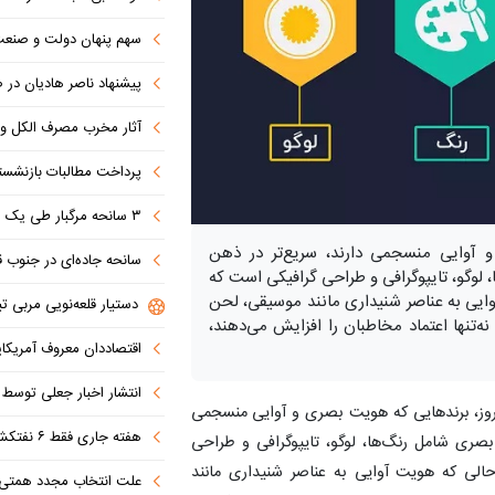
سهم پنهان دولت و صنعت در ناترازی 
پیشنهاد ناصر هادیان در صداوسیما: تنگه 
آثار مخرب مصرف الکل و س
پرداخت مطالبات بازنشستگان در اولویت تأمین ا
۳ سانحه مرگبار طی یک هفته در بزرگراه‌های تهران؛ هشدار دوباره به رانندگان و عابران
و آوایی منسجمی دارند، سریع‌تر در ذهن
سانحه جاده‌ای در جنوب قاهره با ۱۴ 
لوگو، تایپوگرافی و طراحی گرافیکی است که
ایی به عناصر شنیداری مانند موسیقی، لحن
دستیار قلعه‌نویی مربی تی
ه‌تنها اعتماد مخاطبان را افزایش می‌دهند،
اقتصاددان معروف آمریکای
انتشار اخبار جعلی توسط ترامپ
مروز، برندهایی که هویت بصری و آوایی منسجمی
هفته جاری فقط ۶ نفتکش از تنگه عبور کردند
بصری شامل رنگ‌ها، لوگو، تایپوگرافی و طراحی
لی که هویت آوایی به عناصر شنیداری مانند
علت انتخاب مجدد همتی برای بانک مرکزی مشخص شد: پزشک