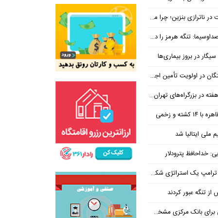
بنزین؛ چرا مردم مقصر اصلی نیستند؟
هرمز را در ازای رفع تحریم معامله کنیم
یگار در بروز بیماری‌ها
جتماعی؛ پیگیری برای تأمین منابع ادامه دارد
کشته و زخمی
م ملی ایتالیا شد
ی: خداحافظ پترودلار
 یک استراتژی شکست خورده است
یان هنوز هم متوجه نشده است چرا همتی استیضاح شد!