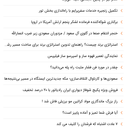
تکمیل زنجیره خدمات سفرپرایم با راه‌اندازی بخش تور
برکناری شوکه‌کننده فرمانده لشکر پنجم ارتش آمریکا در اروپا
خنجر انتقام صنعا در گلوی آل سعود / مزدوران سعودی زیر ضرب انصارالله
استراتژی برند چیست؟ راهنمای تدوین استراتژی برند برای ساخت مسیر رشد متمایز
نمایندگی تعمیر قهوه ساز و اسپرسو ساز فیلیپس
چقدر در مورد فن فشار مثبت راه پله می‌دانید؟
سعودی‌ها و کارناوال ائتلاف‌سازی؛ مکه جدیدترین ایستگاه در مسیر بی‌نتیجه‌ها
فروش ویژه پکیج شوفاژ دیواری ایران رادیاتور با ۲۰ درصد تخفیف
راز بزرگ ماندگاری مواد کراتین مو برزیلی فاش شد !
آیا فرش شما تمیز و آماده پاییز است؟
۷ عادت اشتباه که فرشتان را کثیف می کند