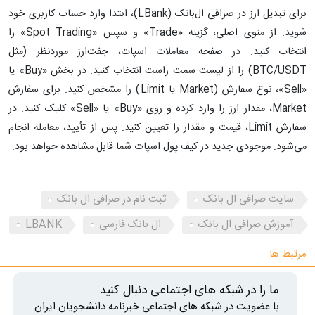
برای تبدیل ارز در صرافی ال‌بانک (LBank)، ابتدا وارد حساب کاربری خود
شوید. از منوی اصلی، گزینه «Trade» و سپس «Spot Trading» را
انتخاب کنید. در صفحه معاملات اسپات، جفت‌ارز موردنظر (مثل
BTC/USDT) را از لیست سمت راست انتخاب کنید. در بخش «Buy» یا
«Sell»، نوع سفارش (Market یا Limit) را مشخص کنید. برای سفارش
Market، مقدار ارز را وارد کرده و روی «Buy» یا «Sell» کلیک کنید. در
سفارش Limit، قیمت و مقدار را تعیین کنید. پس از تأیید، معامله انجام
می‌شود. موجودی جدید در کیف پول اسپات شما قابل مشاهده خواهد بود.
سایت صرافی ال بانک
ثبت نام در صرافی ال بانک
آموزش صرافی ال بانک
ال بانک فارسی
LBANK
مرتبط ها
ما را در شبکه های اجتماعی دنبال کنید
با عضویت در شبکه های اجتماعی خبرنامه دانشجویان ایران