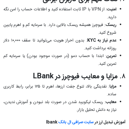
امنیت
: از VPN با IP ثابت استفاده کنید و اطلاعات حساب را امن نگه
دارید.
ریسک
: فیوچرز همیشه ریسک بالایی دارد. با سرمایه کم و اهرم پایین
شروع کنید.
عدم نیاز به KYC
: بدون احراز هویت می‌توانید تا سقف ۱۰,۰۰۰ دلار
روزانه برداشت کنید.
تمرین
: ابتدا با حساب دمو (در صورت موجود بودن) یا سرمایه کم
تمرین کنید.
۸.
مزایا و معایب فیوچرز در LBank
مزایا
: نقدینگی بالا، تنوع جفت ارزها، اهرم تا ۱۲۵ برابر، رابط کاربری
ساده.
معایب
: ریسک لیکویید شدن در صورت بلد نبودن و آموزش ندیدن،
نیاز به دانش تحلیل بازار.
آموزش تبدیل ارز در
سایت صرافی ال بانک
lbank