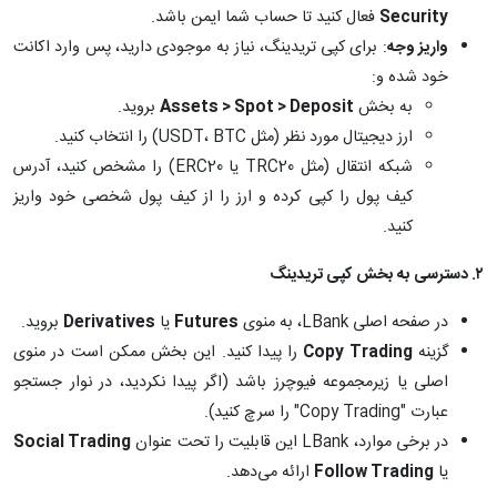
Security
فعال کنید تا حساب شما ایمن باشد.
واریز وجه
: برای کپی تریدینگ، نیاز به موجودی دارید، پس وارد اکانت
خود شده و:
به بخش
Assets > Spot > Deposit
بروید.
ارز دیجیتال مورد نظر (مثل USDT، BTC) را انتخاب کنید.
شبکه انتقال (مثل TRC20 یا ERC20) را مشخص کنید، آدرس
کیف پول را کپی کرده و ارز را از کیف پول شخصی خود واریز
کنید.
۲
.
دسترسی به بخش کپی تریدینگ
در صفحه اصلی LBank، به منوی
Futures
یا
Derivatives
بروید.
گزینه
Copy Trading
را پیدا کنید. این بخش ممکن است در منوی
اصلی یا زیرمجموعه فیوچرز باشد (اگر پیدا نکردید، در نوار جستجو
عبارت "Copy Trading" را سرچ کنید).
در برخی موارد، LBank این قابلیت را تحت عنوان
Social Trading
یا
Follow Trading
ارائه می‌دهد.