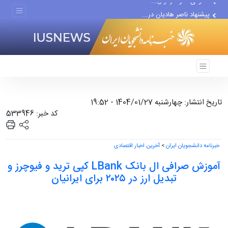
پیشنهاد ناصر هادیان در...
معامله با گرگِ آمریکایی،...
تاریخ انتشار: چهارشنبه 1404/01/27 - 19:52
کد خبر: 533946
خبرنامه دانشجویان ایران
>
آخرین اخبار اقتصادی
آموزش صرافی ال بانک LBank کپی ترید و فیوچرز و
تبدیل ارز در ۲۰۲۵ برای ایرانیان