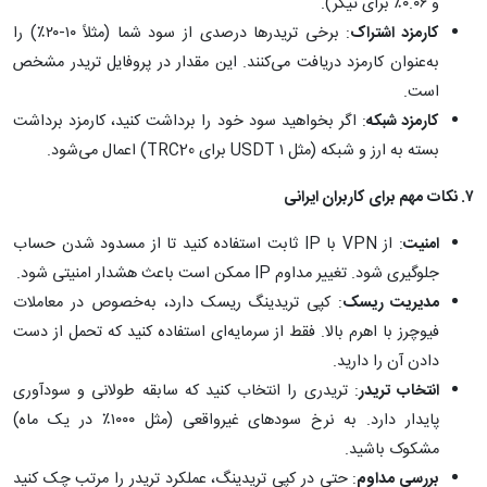
و ۰.۰۶٪ برای تیکر).
کارمزد اشتراک
: برخی تریدرها درصدی از سود شما (مثلاً ۱۰-۲۰٪) را
به‌عنوان کارمزد دریافت می‌کنند. این مقدار در پروفایل تریدر مشخص
است.
کارمزد شبکه
: اگر بخواهید سود خود را برداشت کنید، کارمزد برداشت
بسته به ارز و شبکه (مثل ۱ USDT برای TRC20) اعمال می‌شود.
۷
.
نکات مهم برای کاربران ایرانی
امنیت
: از VPN با IP ثابت استفاده کنید تا از مسدود شدن حساب
جلوگیری شود. تغییر مداوم IP ممکن است باعث هشدار امنیتی شود.
مدیریت ریسک
: کپی تریدینگ ریسک دارد، به‌خصوص در معاملات
فیوچرز با اهرم بالا. فقط از سرمایه‌ای استفاده کنید که تحمل از دست
دادن آن را دارید.
انتخاب تریدر
: تریدری را انتخاب کنید که سابقه طولانی و سودآوری
پایدار دارد. به نرخ سودهای غیرواقعی (مثل ۱۰۰۰٪ در یک ماه)
مشکوک باشید.
بررسی مداوم
: حتی در کپی تریدینگ، عملکرد تریدر را مرتب چک کنید