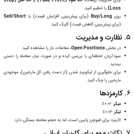
برای مدیریت ریسک،
حد سود (Take Profit)
و
حد ضرر (Stop
Loss)
را تنظیم کنید.
روی
Buy/Long
(برای پیش‌بینی افزایش قیمت) یا
Sell/Short
(برای پیش‌بینی کاهش قیمت) کلیک کنید.
۵.
نظارت و مدیریت
در بخش
Open Positions
، معاملات باز را مشاهده کنید.
سود/زیان لحظه‌ای را بررسی کرده و در صورت نیاز، معامله را دستی
ببندید.
برای جلوگیری از لیکویید شدن (از دست رفتن کل مارجین)، موجودی
مارجین را چک کنید.
۶.
کارمزدها
میکر
: ۰.۰۲٪
تیکر
: ۰.۰۶٪
کارمزد برای فیوچرز پایین است، اما به حجم معامله بستگی دارد.
۷.
نکات مهم برای کاربران ایرانی