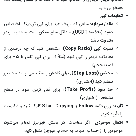
همخوانی دارد.
تنظیمات کپی
:
مقدار سرمایه
: مبلغی که می‌خواهید برای کپی تریدینگ اختصاص
دهید (مثلاً ۱۰۰ USDT). حداقل مبلغ ممکن است بسته به تریدر
متفاوت باشد.
نسبت کپی
(Copy Ratio)
: مشخص کنید که چه درصدی از
معاملات تریدر را کپی کنید (مثلاً ۱:۱ برای کپی کامل یا ۰.۵ برای
نصف حجم).
حد ضرر
(Stop Loss)
: برای کاهش ریسک، می‌توانید حد ضرر
تنظیم کنید (اختیاری).
حد سود
(Take Profit)
: برای قفل کردن سود در سطح
مشخص (اختیاری).
تأیید
: روی دکمه
Follow
یا
Start Copying
کلیک کنید و تنظیمات
را تأیید کنید.
انتقال موجودی
: اگر معاملات در بخش فیوچرز انجام می‌شود،
موجودی را از حساب اسپات به حساب فیوچرز منتقل کنید: