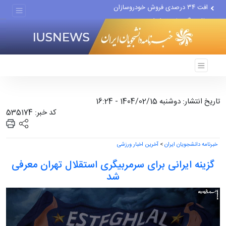
افت ۳۴ درصدی فروش خودروسازان
علل مرگ زنان در ایران
اعتراف رسانه‌های خارجی به...
تاریخ انتشار: دوشنبه 1404/02/15 - 16:24
کد خبر: 535174
خبرنامه دانشجویان ایران
>
آخرین اخبار ورزشی
گزینه ایرانی برای سرمربیگری استقلال تهران معرفی
شد