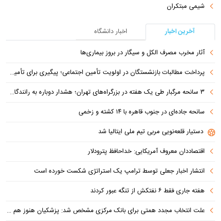
شیمی مبتکران
آخرین اخبار
اخبار دانشگاه
آثار مخرب مصرف الکل و سیگار در بروز بیماری‌ها
پرداخت مطالبات بازنشستگان در اولویت تأمین اجتماعی؛ پیگیری برای تأمین منابع ادامه دارد
۳ سانحه مرگبار طی یک هفته در بزرگراه‌های تهران؛ هشدار دوباره به رانندگان و عابران
سانحه جاده‌ای در جنوب قاهره با ۱۴ کشته و زخمی
دستیار قلعه‌نویی مربی تیم ملی ایتالیا شد
اقتصاددان معروف آمریکایی: خداحافظ پترودلار
انتشار اخبار جعلی توسط ترامپ یک استراتژی شکست خورده است
هفته جاری فقط ۶ نفتکش از تنگه عبور کردند
علت انتخاب مجدد همتی برای بانک مرکزی مشخص شد: پزشکیان هنوز هم متوجه نشده است چرا همتی استیضاح شد!