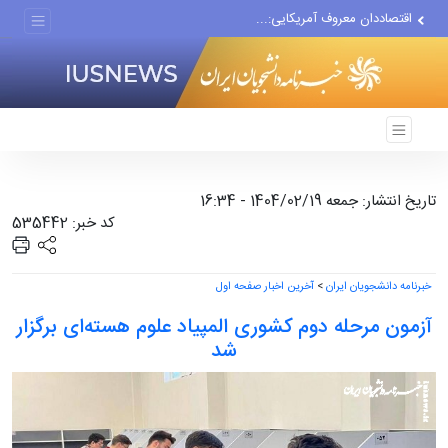
اقتصاددان معروف آمریکایی:...
انتشار اخبار جعلی توسط...
هفته جاری فقط ۶ نفتکش از...
تاریخ انتشار: جمعه 1404/02/19 - 16:34
کد خبر: 535442
خبرنامه دانشجویان ایران
>
آخرین اخبار صفحه اول
آزمون مرحله دوم کشوری المپیاد علوم هسته‌ای برگزار
شد