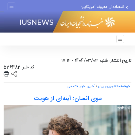
اقتصاددان معروف آمریکایی:...
انتشار اخبار جعلی توسط...
تاریخ انتشار: شنبه 1404/03/03 - 17:12
کد خبر: 536482
خبرنامه دانشجویان ایران
>
آخرین اخبار اقتصادی
موی انسان: آینه‌ای از هویت