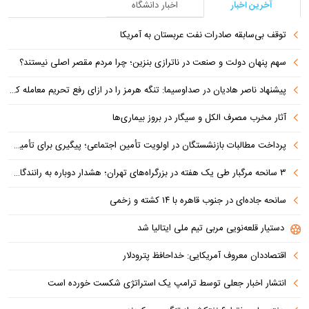
آخرین اخبار
اخبار دانشگاه
توقف بی‌سابقه صادرات نفت عربستان به آمریکا
سهم پنهان دولت و صنعت در ناترازی بنزین؛ چرا مردم مقصر اصلی نیستند؟
پیشنهاد ناصر هادیان در صداوسیما: تنگه هرمز را در ازای رفع تحریم معامله کنیم
آثار مخرب مصرف الکل و سیگار در بروز بیماری‌ها
پرداخت مطالبات بازنشستگان در اولویت تأمین اجتماعی؛ پیگیری برای تأمین منابع ادامه دارد
۳ سانحه مرگبار طی یک هفته در بزرگراه‌های تهران؛ هشدار دوباره به رانندگان و عابران
سانحه جاده‌ای در جنوب قاهره با ۱۴ کشته و زخمی
دستیار قلعه‌نویی مربی تیم ملی ایتالیا شد
اقتصاددان معروف آمریکایی: خداحافظ پترودلار
انتشار اخبار جعلی توسط ترامپ یک استراتژی شکست خورده است