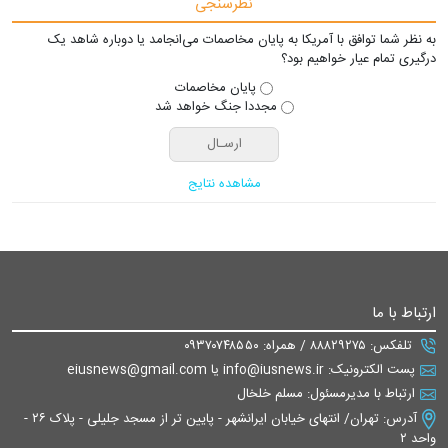
نظرسنجی
به نظر شما توافق با آمریکا به پایان مخاصمات می‌انجامد یا دوباره شاهد یک
درگیری تمام عیار خواهیم بود؟
پایان مخاصمات
مجددا جنگ خواهد شد
مشاهده نتایج
ارتباط با ما
تلفکس: ۸۸۸۲۹۲۷۵ / همراه: ۰۹۳۷۰۷۴۸۵۵۰
پست الکترونیک: info@iusnews.ir یا eiusnews@gmail.com
ارتباط با مدیرمسئول: مسلم خلخال
آدرس: تهران/ انتهای خیابان ایرانشهر - پایین تر از مسجد جلیلی - پلاک ۲۶ -
واحد ۲