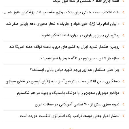
هفته جاری فقط ۶ نفتکش از تنگه عبور کردند
علت انتخاب مجدد همتی برای بانک مرکزی مشخص شد: پزشکیان هنوز هم متوجه نشده است چرا همتی استیضاح شد!
«ایران امام رضا (ع)؛ خون‌خواه و جان‌فدا» شعار محوری دهه پایانی صفر شد
پیش‌بینی پاییز پر بارش در ایران؛ لطفا غافلگیر نشوید
رویترز: هشدار شدید ایران به کشورهای عربی، باعث توقف حمله آمریکا شد
اجازه باز شدن مسیر دوم در تنگه هرمز را نخواهیم داد
چرا حتی منتقدان هم زیر پرچم شهید عباس بابایی ایستادند؟
دستگیری عامل انتشار مطالب توهین‌آمیز علیه زائران اربعین در فضای مجازی
مواضع مزدوران سعودی را با موشک بالستیک و پهپاد در هم شکستیم
ضربه مغزی بیش از ۷۰۰ نظامی آمریکایی در حملات ایران
انتشار اخبار جعلی توسط ترامپ یک استراتژی شکست خورده است