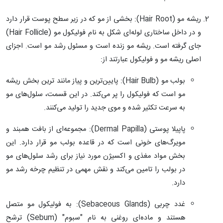
ریشه مو (Hair Root): بخشی از مو که در زیر سطح پوست قرار دارد
و در داخل ساختاری لوله‌ای شکل به نام فولیکول مو (Hair Follicle)
جای گرفته است. ریشه مو زنده است و مسئول رشد مو است. اجزای
اصلی ریشه مو و فولیکول عبارتند از:
بولب مو (Hair Bulb): پایین‌ترین و پیاز مانند ترین بخش ریشه
مو است که فولیکول را پر می‌کند. در این قسمت، سلول‌های مو
به سرعت تکثیر شده و موی جدید را تولید می‌کنند.
پاپیلا پوستی (Dermal Papilla): مجموعه‌ای از بافت همبند و
مویرگ‌های خونی است که در قاعده بولب مو قرار دارد. این
بخش مواد مغذی و اکسیژن مورد نیاز برای رشد سلول‌های مو
در بولب را تامین می‌کند و نقش مهمی در تنظیم چرخه رشد مو
دارد.
غدد چربی (Sebaceous Glands): به فولیکول مو متصل
هستند و ماده‌ای روغنی به نام "سبوم" (Sebum) ترشح