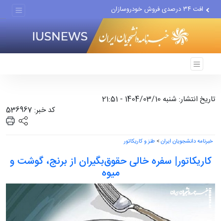
افت ۳۴ درصدی فروش خودروسازان
علل مرگ زنان در ایران
اعتراف رسانه‌های خارجی به...
تاریخ انتشار: شنبه 1404/03/10 - 21:51
کد خبر: 536967
خبرنامه دانشجویان ایران
>
طنز و کاریکاتور
کاریکاتور| سفره خالی حقوق‌بگیران از برنج، گوشت و
میوه