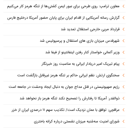
معاون ترامپ: روی طرحی برای عبور ایمن کشتی‌ها از تنگه هرمز کار می‌کنیم
گزارش رسانه آمریکایی از اقدام ایران برای پایان حضور آمریکا درخلیج فارس
قرارداد مربی خارجی استقلال تمدید شد
شهرقدس میزبان بازی های استقلال و پرسپولیس شد
وزیر آلمانی خواستار کنار رفتن اینفانتینو از فیفا شد
پیام تبریک امیر دریادار ایرانی به مناسبت روز خبرنگار
سخنگوی ارتش: نظم ایرانی حاکم بر تنگه هرمز غیرقابل بازگشت است
رژیم صهیونیستی در قتل مداح جوان به دنبال ایجاد وحشت در جامعه است
ذوالقدر: آمریکا تا رفتارش را تصحیح نکند تنگه هرمز باز نخواهد شد
عراقچی: توافق با عمان نزدیک است/ تکذیب سهم ۱۱ درصدی ایران از خزر
شورای امنیت سه‌شنبه میزبان نشستی درباره کرانه باختری