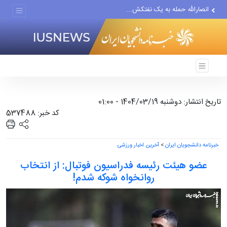
انصارالله حمله به یک نفتکش...
حادثه امنیتی دریایی در جنوب...
لفاظی جدید نتانیاهو علیه ایران
تاریخ انتشار: دوشنبه 1404/03/19 - 01:00
کد خبر: 537488
خبرنامه دانشجویان ایران
>
آخرین اخبار ورزشی
عضو هیئت رئیسه فدراسیون فوتبال: از انتخاب
روانخواه شوکه شدم!