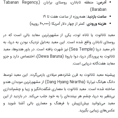
آدرس:
منطقه تابانان، روستای برابان (Tabanan Regency,
Baraban)
ساعت بازدید:
همه‌روزه از ساعت هفت تا ۱۹
هزینه ورودی
: کمتر از چهار دلار آمریکا (۶۰٬۰۰۰ روپیه)
معبد تانالوت یا تاناه لوت، یکی از مشهورترین معابد بالی است که در
روستای تابانان واقع شده است. این معبد به‌دلیل نزدیک بودن به دریا، به
نام معبد دریا (Sea Temple) نیز شهرت یافته است. در باور هندوها، معبد
تانالوت به پروردگار دریا، دوا بارونا (Dewa Baruna)، اختصاص دارد و جزو
معابد هفت‌گانه دریایی است.
پیشینه معبد تانالوت به قرن شانزدهم میلادی بازمی‌گردد. این معبد توسط
دانگ هیانگ نیرارتا (Dang Hyang Nirartha) از مشهورترین موبدان هندو
ساخته شده است. معبد تانالوت با معماری شگفت‌انگیز و زیبا و چشم‌اندازی
بی‌نظیر به دریا، چشم هر بیننده‌ای را به خود جلب می‌کند. در بازدید از این
معبد می‌توانید بیش‌ازپیش با فرهنگ و معماری بالی آشنا شوید و
عکس‌های زیبایی بگیرید.