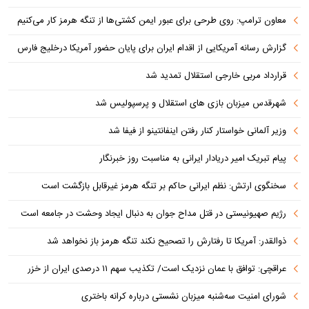
معاون ترامپ: روی طرحی برای عبور ایمن کشتی‌ها از تنگه هرمز کار می‌کنیم
گزارش رسانه آمریکایی از اقدام ایران برای پایان حضور آمریکا درخلیج فارس
قرارداد مربی خارجی استقلال تمدید شد
شهرقدس میزبان بازی های استقلال و پرسپولیس شد
وزیر آلمانی خواستار کنار رفتن اینفانتینو از فیفا شد
پیام تبریک امیر دریادار ایرانی به مناسبت روز خبرنگار
سخنگوی ارتش: نظم ایرانی حاکم بر تنگه هرمز غیرقابل بازگشت است
رژیم صهیونیستی در قتل مداح جوان به دنبال ایجاد وحشت در جامعه است
ذوالقدر: آمریکا تا رفتارش را تصحیح نکند تنگه هرمز باز نخواهد شد
عراقچی: توافق با عمان نزدیک است/ تکذیب سهم ۱۱ درصدی ایران از خزر
شورای امنیت سه‌شنبه میزبان نشستی درباره کرانه باختری