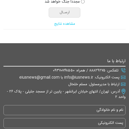
مجددا جنگ خواهد شد
مشاهده نتایج
ارتباط با ما
تلفکس: ۸۸۸۲۹۲۷۵ / همراه: ۰۹۳۷۰۷۴۸۵۵۰
پست الکترونیک: info@iusnews.ir یا eiusnews@gmail.com
ارتباط با مدیرمسئول: مسلم خلخال
آدرس: تهران/ انتهای خیابان ایرانشهر - پایین تر از مسجد جلیلی - پلاک ۲۶ -
واحد ۲