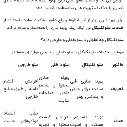
ارزیابی می کند و پیشنهادهای عملی برای بهبود سرعت، مانند فشرده سازی
تصاویر یا حذف اسکریپت های بلااستفاده ارائه می دهد.
برای بهره گیری بهتر از این ابزارها و رفع دقیق مشکلات سایت، استفاده از
خدمات سئو تکنیکال
می تواند روند بهینه سازی را هدفمندتر و سریع تر کند.
سئو تکنیکال چه تفاوتی با سئو داخلی و خارجی دارد؟
مهمترین
خدمات سئو تکنیکال
با سئو داخلی و خارجی موارد زیر هستند:
فاکتور
سئو تکنیکال
سئو داخلی
سئو خارجی
بهینه سازی
بهینه سازی فنی
افزایش اعتبار
محتوا و عناصر
تعریف
سایت برای خزش
دامنه از طریق منابع
داخل صفحات
و ایندکس بهتر
خارجی
سایت
جلب اعتماد
بهبود دسترسی،
افزایش کیفیت
هدف
موتورهای جست
عملکرد و امنیت
محتوا و تجربه