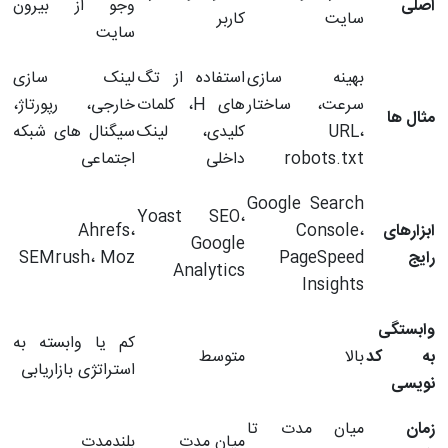
اصلی
وجو از بیرون
سایت
کاربر
سایت
بهینه سازی
استفاده از تگ
لینک سازی
سرعت، ساختار
های H، کلمات
خارجی، رپورتاژ،
مثال ها
URL،
کلیدی، لینک
سیگنال های شبکه
robots.txt
داخلی
اجتماعی
Google Search
Yoast SEO،
ابزارهای
Console،
Ahrefs،
Google
رایج
PageSpeed
SEMrush، Moz
Analytics
Insights
وابستگی
کم یا وابسته به
به کد
بالا
متوسط
استراتژی بازاریابی
نویسی
زمان
میان مدت تا
میان مدت
بلندمدت