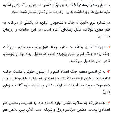
با عنوان
خدایا بسه دیگه!
که به بیچارگی دشمن اسرائیلی و آمریکایی اشاره
دارد تحلیل ها و یادداشت هایی از کارشناسان کشور منتشر شده است.
در شماره دوم «خبرنامه جنگ دانشجویان ایران» در بخشی از سرمقاله به
قلم
مهد
ی بلوکات، فعال رسانه‌ای
آمده است: در این ساعات و روزهای
حساس:
۱-
عجولانه تحلیل و قضاوت نکنیم؛ یقینا هنوز برای جمع‌ بندی سرنوشت
جنگ زوده؛ جنگ امری بسیار پیچیده است که تحلیل ابعاد پیدا و پنهانش،
گاهی سال ها طول می کشه.
۲-
به فرماندهی معظم جنگ اعتماد کنیم و از ایشون جلوتر یا عقب‌تر حرکت
نکنیم؛ یقینا ایشان از همه ما آگاه‌تر، هوشمندتر، شجاع‌تر و با تجربه‌تراند و از
همه مهمتر، موید به تأییدات خداوند متعال و عنایات ویژه آقا امام زمان
(عج).
۳-
همانطور که به مذاکره دشمن نباید اعتماد کرد، به آتش‌بش دشمن هم
اعتمادی نیست؛ دشمن سرتاسر دروغ و نیرنگ است؛ آتش بس دشمن هم