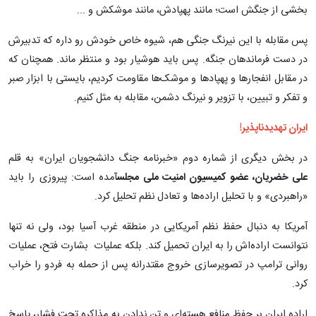
بخشی از جنگش است؛ مانند پهپادش، مانند موشکش و ...
پس مقابله با این نیرنگ جنگی هم، شیوه خاص خودش رو داره که تدبیرش
در دست فرماندهان جنگه. پس باید هوشیار بود و منتظر ماند. همچنان که
در مقابل انفجارها و پهپادها و موشک‌ها مقاومت کردیم، بایستی با ابزار صبر
و تفکر و تبیین، با تزویر و نیرنگ دشمن، مقابله به مثل کنیم.
ایران تهدیدناپذیر!
در بخش دیگری از شماره دوم «خبرنامه جنگ دانشجویان ایران» به قلم
علی خضریان، عضو کمیسیون امنیت ملی مجلس
آمده است: پیروزی را باید
«راهبردی» و با تحلیل اراده‌ها و تعادل نظم تحلیل کرد.
آمریکا به دنبال حفظ نظم آمریکایی در منطقه غرب آسیا بود، ولی نه تنها
نتوانست اراده‌اش را به ایران تحمیل کند. بلکه عملیات بشارت فتح، عملیات
روانی ترامپ در تصویرسازی خروج مقتدرانه پس از حمله به فردو را خراب
کرد.
اراده ایران بر حفظ منافع هسته‌ای و تن ندادن به مذاکره تحت فشار، پاسخ