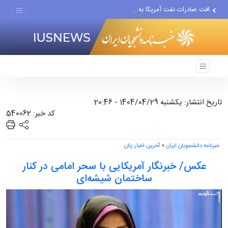
افت صادرات نفت آمریکا به...
انصارالله حمله به یک نفتکش...
حادثه امنیتی دریایی در جنوب...
تاریخ انتشار: یکشنبه 1404/04/29 - 20:46
کد خبر: 540062
خبرنامه دانشجویان ایران
>
آخرین اخبار زنان
عکس/ خبرنگار آمریکایی با سحر امامی در کنار
ساختمان شیشه‌ای