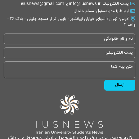
پست الکترونیک: info@iusnews.ir یا eiusnews@gmail.com
ارتباط با مدیرمسئول: مسلم خلخال
آدرس: تهران/ انتهای خیابان ایرانشهر - پایین تر از مسجد جلیلی - پلاک ۲۶ -
واحد ۲
کلیه حقوق سایت خبرنامه دانشجویان ایران محفوظ می باشد