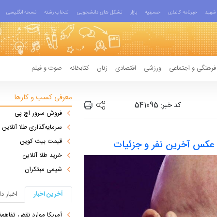
شهید
خبرنامه کاغذی
حسینیه
بازار
تشکل های دانشجویی
انتخاب رشته
نسخه انگلیسی
فرهنگی و اجتماعی
ورزشی
اقتصادی
زنان
کتابخانه
صوت و فیلم
معرفی کسب و کارها
کد خبر: 541095
فروش سرور اچ پی
سرمایه‌گذاری طلا آنلاین
قیمت بیت کوین
خرید طلا آنلاین
شیمی مبتکران
آخرین اخبار
اخبار د
آمریکا موارد نقض تفاهم‌نامه را جبر