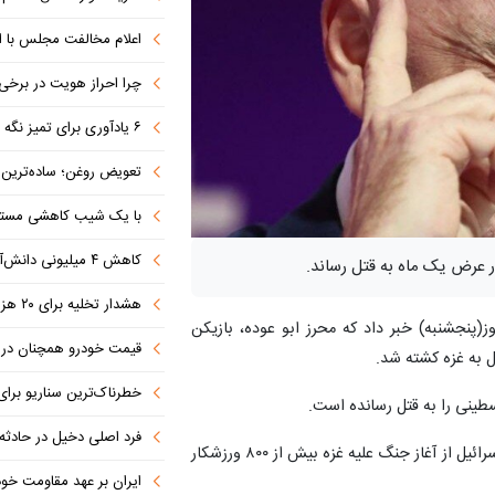
اعلام مخالفت مجلس با ا
چرا احراز هویت در برخی صرافی
۶ یادآوری برای تمیز نگه داشتن فرش در ایام بازگشایی مدارس
تعویض روغن؛ ساده‌ترین کاری که 
با یک شیب کاهشی مستمر 
کاهش ۴ میلیونی دانش‌آموزان تا ۱۴۳۲
 عرض یک ماه به قتل رساند.
هشدار تخلیه برای ۲۰ هزار نفر صادر شد
وز(پنجشنبه) خبر داد که محرز ابو عوده، بازیکن
قیمت خودرو همچنان در س
 به غزه کشته شد.
خطرناک‌ترین سناریو برا
فرد اصلی دخیل در حادثه درگ
پیش از این کمیته ملی المپیک فلسطین اعلام کرده بود که اسرائیل از آغاز جنگ علیه غزه بیش از ۸۰۰ ورزشکار
ایران بر عهد مقاومت خود