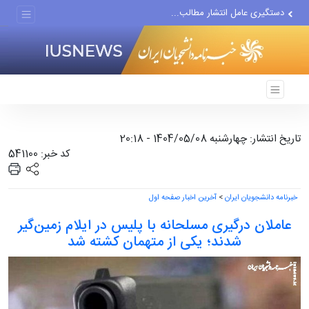
دستگیری عامل انتشار مطالب...
مواضع مزدوران سعودی را با...
ضربه مغزی بیش از ۷۰۰ نظامی...
تاریخ انتشار: چهارشنبه 1404/05/08 - 20:18
کد خبر: 541100
خبرنامه دانشجویان ایران
>
آخرین اخبار صفحه اول
عاملان درگیری مسلحانه با پلیس در ایلام زمین‌گیر
شدند؛ یکی از متهمان کشته شد