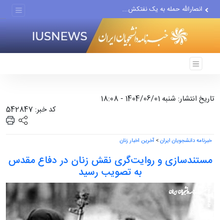
انصارالله حمله به یک نفتکش...
حادثه امنیتی دریایی در جنوب...
لفاظی جدید نتانیاهو علیه ایران
تاریخ انتشار: شنبه 1404/06/01 - 18:08
کد خبر: 542847
خبرنامه دانشجویان ایران
>
آخرین اخبار زنان
مستندسازی و روایت‌گری نقش زنان در دفاع مقدس
به تصویب رسید