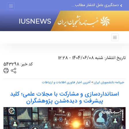
دستگیری عامل انتشار مطالب...
مواضع مزدوران سعودی را با...
ضربه مغزی بیش از ۷۰۰ نظامی...
تاریخ انتشار: شنبه 1404/06/08 - 12:28
کد خبر: 543298
خبرنامه دانشجویان ایران
>
آخرین اخبار فناوری اطلاعات و ارتباطات
استانداردسازی و مشارکت با مجلات علمی؛ کلید
پیشرفت و دیده‌شدن پژوهشگران