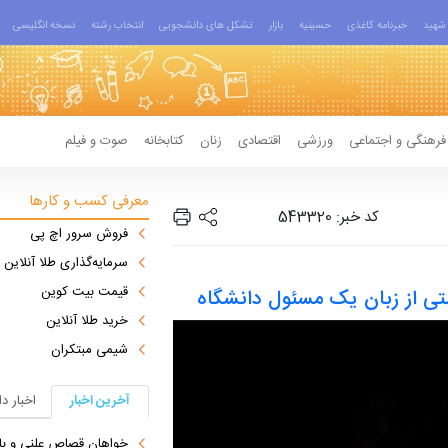
شهید
خبرنامه کاغذی
حسینیه
بازار
تشکل های دانشجویی
انتخاب رشته
نسخه انگلیسی
فرهنگی و اجتماعی
ورزشی
اقتصادی
زنان
کتابخانه
صوت و فیلم
معرفی کسب و کارها
کد خبر: 543320
فروش سرور اچ پی
سرمایه‌گذاری طلا آنلاین
قیمت بیت کوین
ی از زبان یک مسئول دانشگاه
خرید طلا آنلاین
شیمی مبتکران
آخرین اخبار
اخبار د
خواهان قصاص علنی و بازگرد