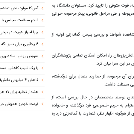
 فوت متوفی را تایید کرد، مسئولان دانشگاه به
آمریکا موارد نقض تفاهم‌نامه را جبر
ربوطه و طی مراحل قانونی، پیکر مرحومه حوالی
اعلام مخالفت مجلس با ا
چرا احراز هویت در برخی صرافی
اهده شواهد و بررسی پلیس، گمانه‌زنی اولیه از
۶ یادآوری برای تمیز نگه داشتن فرش در ایام بازگشایی مدارس
انش‌پژوهان را، امکان اسکان تمامی پژوهشگران
تعویض روغن؛ ساده‌ترین کاری که 
در این سرا بیان کرد.
با یک شیب کاهشی مستمر 
ان آن مرحومه، از خداوند متعال برای درگذشته،
کاهش ۴ میلیونی دانش‌آموزان تا ۱۴۳۲
ایی مسئلت داشت.
هشدار تخلیه برای ۲۰ هزار نفر صادر شد
مچنان توسط متخصصان در حال بررسی است، از
قیمت خودرو همچنان در س
احترام به حریم خصوصی فرد درگذشته و خانواده
ز هرگونه اظهار نظر، قضاوت یا گمانه‌زنی درباره