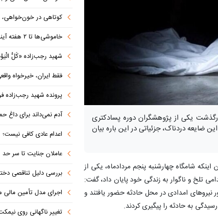
کوتاهی در خون‌خواهی، امنی
خاموشی‌ها تا ۲ هفته آینده به حداقل می‌رسد
شهید رجب‌زاده «کُلُّ الْیَوْمِ
فقط ایران، خیرخواه واق
پرونده شهید رجب‌زاده فرات
آدم نمی‌داند برای داغ حمیدرضا گریه کند 
درگذشت یکی از پژوهشگران دوره پسادکتری
این ضایعه دردناک، جزئیاتی در این باره بیان
اعدام عادی کافی نیست؛ ریش
عاملان جنایت تا سر حد م
ن اینکه شامگاه چهارشنبه پنجم مردادماه، یکی از
بررسی دلیل تناقصی دختر
می تلخ و ناگوار به زندگی خود پایان داد، گفت:
 نیروهای امدادی در محل حادثه حضور یافتند و
اجرای مدل تأمین مالی م
سیدگی به حادثه را پیگیری کردند.
تغییر ناگهانی روی نیمکت 