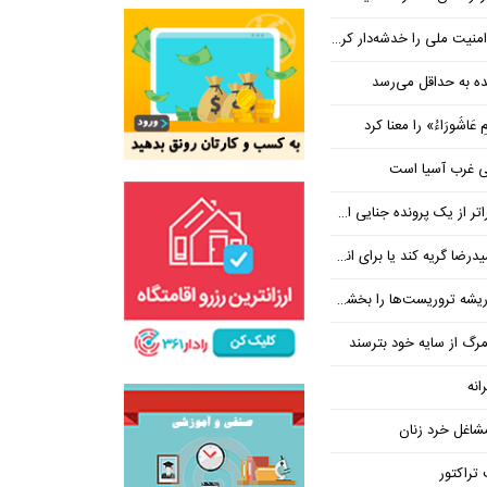
ت ملی را خدشه‌دار کرده است
 عَاشُورَاءُ» را معنا کرد
عی غرب آسیا است
ر از یک پرونده جنایی است
یا برای انسانیتی که در قاتلانش مرده است
ه تروریست‌ها را بخشکانید
رگ از سایه خود بترسند
انه
شاغل خرد زنان
تراکتور