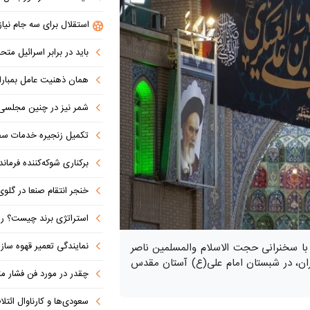
استقلال برای سه جام نیاز
باید در برابر اسرائیل مت
همان ذهنیت عامل بمباران اتمی هیر
شمر نیز در چنین مجلسی 
تکمیل زنجیره خدمات سفرپر
برکناری شوکه‌کننده فرمانده ل
خنجر انتقام صنعا در گلوی آل سعود 
استراتژی برند چیست؟ راهنمای تدوین اس
نمایندگی تعمیر قهوه ساز
 سخنرانی حجت الاسلام والمسلمین ناصر
ان، در شبستان امام علی(ع) آستان مقدس
چقدر در مورد فن فشار مثب
سعودی‌ها و کارناوال ائتلاف‌سازی؛ مکه