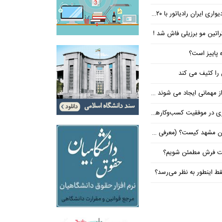
ان رادیاتور با ۲۰ درصد تخفیف
کراتین مو برزیلی فاش شد !
ه پاییز است؟
 کیست؟ (معرفی ۵ پزشک برتر!)
شت فرش مطمئن شویم؟
ط اینطور به نظر می‌رسد؟