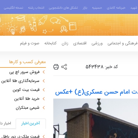
شهید
خبرنامه کاغذی
حسینیه
بازار
تشکل های دانشجویی
انتخاب رشته
نسخه انگلیسی
فرهنگی و اجتماعی
ورزشی
اقتصادی
زنان
کتابخانه
صوت و فیلم
معرفی کسب و کارها
کد خبر: 543438
فروش سرور اچ پی
سرمایه‌گذاری طلا آنلاین
قیمت بیت کوین
دت امام حسن عسکری(ع) +عکس
خرید طلا آنلاین
شیمی مبتکران
آخرین اخبار
اخبار د
قیمت ملک در دور باطل