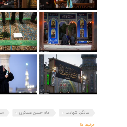
سالگرد شهادت
امام حسن عسکری
مس
مرتبط ها