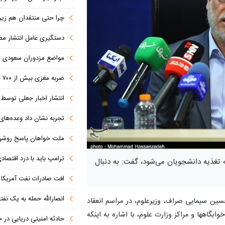
چرا حتی منتقدان هم زیر پرچم
دستگیری عامل انتشار مطالب توهین‌آم
مواضع مزدوران سعودی را با موشک
ضربه مغزی بیش از ۷۰۰ نظامی آمریکایی در حملات ایران
انتشار اخبار جعلی توسط ترامپ
تجربه نشان داد وعده‌های بیرونی
ملت خواهان پاسخ روش
ترامپ باید با درد اقتصاد
ه حدود ۲۰ همت صرف هزینه تغذیه دانشجویان می‌شود، گفت: به دنبال
افت صادرات نفت آمریکا به پای
انصارالله حمله به یک نف
حسین سیمایی صراف، وزیرعلوم، در مراسم انعقاد
وابگاهها و مراکز وزارت علوم، با اشاره به اینکه
حادثه امنیتی دریایی در