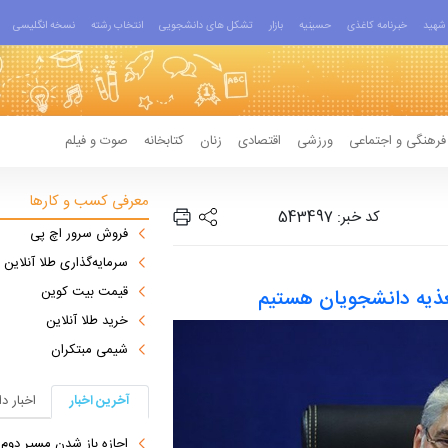
شهید
خبرنامه کاغذی
حسینیه
بازار
تشکل های دانشجویی
انتخاب رشته
نسخه انگلیسی
فرهنگی و اجتماعی
ورزشی
اقتصادی
زنان
کتابخانه
صوت و فیلم
معرفی کسب و کارها
کد خبر: 543497
فروش سرور اچ پی
سرمایه‌گذاری طلا آنلاین
قیمت بیت کوین
تغذیه دانشجویان هستیم
خرید طلا آنلاین
شیمی مبتکران
آخرین اخبار
اخبار د
اجازه باز شدن مسیر دوم در