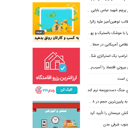
 شهید عباس بابایی ایستادند؟
یز علیه زائران اربعین در فضای مجازی
 بالستیک و پهپاد در هم شکستیم
 یک استراتژی شکست خورده است
 اقتصاد را آسیب‌پذیرتر می‌کند
ن است
یِ جنگ دست‌و‌پنجه نرم کند
ین‌ترین حجم در ۸ ماه اخیر
تکش عربستان را تأیید کرد
 جنوب شرقی عدن