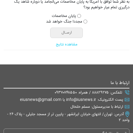
به نظر شما توافق با آمریکا به پایان مخاصمات می‌انجامد یا دوباره شاهد یک
درگیری تمام عیار خواهیم بود؟
پایان مخاصمات
مجددا جنگ خواهد شد
مشاهده نتایج
ارتباط با ما
تلفکس: ۸۸۸۲۹۲۷۵ / همراه: ۰۹۳۷۰۷۴۸۵۵۰
پست الکترونیک: info@iusnews.ir یا eiusnews@gmail.com
ارتباط با مدیرمسئول: مسلم خلخال
آدرس: تهران/ انتهای خیابان ایرانشهر - پایین تر از مسجد جلیلی - پلاک ۲۶ -
واحد ۲