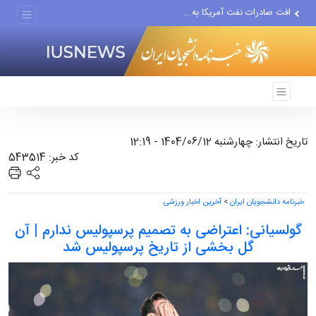
افت صادرات نفت آمریکا به...
انصارالله حمله به یک نفتکش...
حادثه امنیتی دریایی در جنوب...
تاریخ انتشار: چهارشنبه 1404/06/12 - 12:19
کد خبر: 543514
خبرنامه دانشجویان ایران
>
آخرین اخبار ورزشی
گولسیانی: اعتراضی به تصمیم پرسپولیس ندارم | آن
گل بخشی از تاریخ پرسپولیس شد