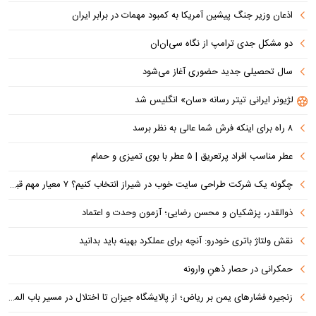
اذعان وزیر جنگ پیشین آمریکا به کمبود مهمات در برابر ایران
دو مشکل جدی ترامپ از نگاه سی‌ان‌ان
سال تحصیلی جدید حضوری آغاز می‌شود
لژیونر ایرانی تیتر رسانه «سان» انگلیس شد
۸ راه برای اینکه فرش شما عالی به نظر برسد
عطر مناسب افراد پرتعریق | ۵ عطر با بوی تمیزی و حمام
چگونه یک شرکت طراحی سایت خوب در شیراز انتخاب کنیم؟ ۷ معیار مهم قبل از سفارش سایت
ذوالقدر، پزشکیان و محسن رضایی؛ آزمون وحدت و اعتماد
نقش ولتاژ باتری خودرو: آنچه برای عملکرد بهینه باید بدانید
حمکرانی در حصار ذهنِ وارونه
زنجیره فشارهای یمن بر ریاض؛ از پالایشگاه جیزان تا اختلال در مسیر باب المندب