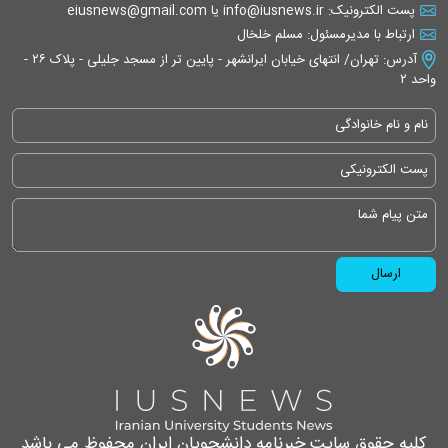
پست الکترونیک: info@iusnews.ir یا eiusnews@gmail.com
ارتباط با مدیرمسئول: مسلم خلخال
آدرس: تهران/ انتهای خیابان ایرانشهر - پایین تر از مسجد جلیلی - پلاک ۲۶ -
واحد ۲
کلیه حقوق سایت خبرنامه دانشجویان ایران محفوظ می باشد