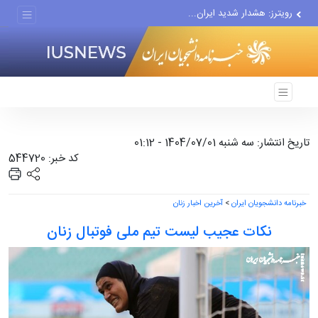
رویترز: هشدار شدید ایران...
اجازه باز شدن مسیر دوم در...
چرا حتی منتقدان هم زیر پرچم...
تاریخ انتشار: سه شنبه 1404/07/01 - 01:12
کد خبر: 544720
خبرنامه دانشجویان ایران
>
آخرین اخبار زنان
نکات عجیب لیست تیم ملی فوتبال زنان