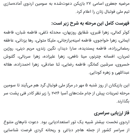
مرضیه جعفری اسامی ۲۷ بازیکن دعوت‌شده به سومین اردوی آماده‌سازی
تیم ملی فوتبال زنان را اعلام کرد.
فهرست کامل این مرحله به شرح زیر است:
کوثر کمالی، زهرا قنبری، شقایق روزبهان، محدثه ذلفی، فاطمه شبان، فاطمه
ایمانی، زهرا خواجوی، فاطمه امینه‌برازجانی، ملیکا متولی، رها یزدانی، عاطفه
رمضانی‌زاده، فاطمه پسندیده، سارا دیدار، نگین زندی، مریم دینی، روژین
تمریان، افسانه چترنور، مینا نافعی، زهرا علیزاده، زهرا سربالی، گلنوش
خسروی، سرشین کمانگر، فاطمه رضایی، ثنا صادقی، زهرا احمدزاده، هلاله
عبداللهی و زهره کودایی.
این بازیکنان از روز شنبه ۵ مهر در مرکز ملی فوتبال گرد هم می‌آیند تا سومین
مرحله تمرینات پیش از جام ملت‌های آسیا ۲۰۲۶ را زیر نظر کادر فنی پشت سر
بگذارند.
فاز ارزیابی سراسری
اردوی نخست بیشتر شبیه یک تور استعدادیابی بود. دعوت نام‌های متنوع
از سراسر کشور از جمله هاجر دباغی و ریحانه کردی فرصت شناسایی