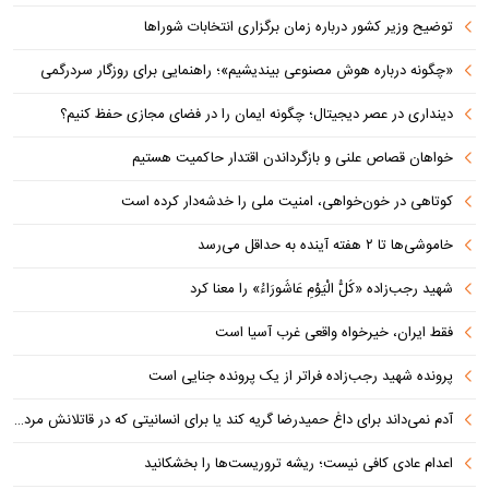
توضیح وزیر کشور درباره زمان برگزاری انتخابات شوراها
«چگونه درباره هوش مصنوعی بیندیشیم»؛ راهنمایی برای روزگار سردرگمی
دینداری در عصر دیجیتال؛ چگونه ایمان را در فضای مجازی حفظ کنیم؟
خواهان قصاص علنی و بازگرداندن اقتدار حاکمیت هستیم
کوتاهی در خون‌خواهی، امنیت ملی را خدشه‌دار کرده است
خاموشی‌ها تا ۲ هفته آینده به حداقل می‌رسد
شهید رجب‌زاده «کُلُّ الْیَوْمِ عَاشُورَاءُ» را معنا کرد
فقط ایران، خیرخواه واقعی غرب آسیا است
پرونده شهید رجب‌زاده فراتر از یک پرونده جنایی است
آدم نمی‌داند برای داغ حمیدرضا گریه کند یا برای انسانیتی که در قاتلانش مرده است
اعدام عادی کافی نیست؛ ریشه تروریست‌ها را بخشکانید