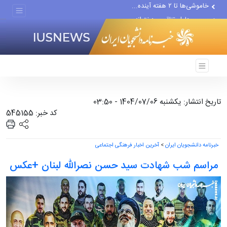
بی‌توجهی اقتصاد ایران به...
خاموشی‌ها تا ۲ هفته آینده...
بررسی دلیل تناقصی دخترانه
اجرای مدل تأمین مالی مشاغل...
تغییر ناگهانی روی نیمکت...
تاریخ انتشار: یکشنبه 1404/07/06 - 03:50
کد خبر: 545155
خبرنامه دانشجویان ایران
>
آخرین اخبار فرهنگی اجتماعی
مراسم شب شهادت سید حسن نصرالله لبنان +عکس