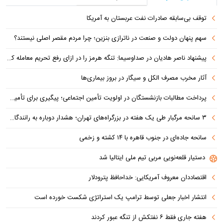
توقف بی‌سابقه صادرات نفت عربستان به آمریکا
سهم پنهان دولت و صنعت در ناترازی بنزین؛ چرا مردم مقصر اصلی نیستند؟
پیشنهاد ناصر هادیان در صداوسیما: تنگه هرمز را در ازای رفع تحریم معامله کنیم
آثار مخرب مصرف الکل و سیگار در بروز بیماری‌ها
پرداخت مطالبات بازنشستگان در اولویت تأمین اجتماعی؛ پیگیری برای تأمین منابع ادامه دارد
۳ سانحه مرگبار طی یک هفته در بزرگراه‌های تهران؛ هشدار دوباره به رانندگان و عابران
سانحه جاده‌ای در جنوب قاهره با ۱۴ کشته و زخمی
دستیار قلعه‌نویی مربی تیم ملی ایتالیا شد
اقتصاددان معروف آمریکایی: خداحافظ پترودلار
انتشار اخبار جعلی توسط ترامپ یک استراتژی شکست خورده است
هفته جاری فقط ۶ نفتکش از تنگه عبور کردند