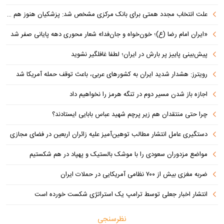
علت انتخاب مجدد همتی برای بانک مرکزی مشخص شد: پزشکیان هنوز هم متوجه نشده است چرا همتی استیضاح شد!
«ایران امام رضا (ع)؛ خون‌خواه و جان‌فدا» شعار محوری دهه پایانی صفر شد
پیش‌بینی پاییز پر بارش در ایران؛ لطفا غافلگیر نشوید
رویترز: هشدار شدید ایران به کشورهای عربی، باعث توقف حمله آمریکا شد
اجازه باز شدن مسیر دوم در تنگه هرمز را نخواهیم داد
چرا حتی منتقدان هم زیر پرچم شهید عباس بابایی ایستادند؟
دستگیری عامل انتشار مطالب توهین‌آمیز علیه زائران اربعین در فضای مجازی
مواضع مزدوران سعودی را با موشک بالستیک و پهپاد در هم شکستیم
ضربه مغزی بیش از ۷۰۰ نظامی آمریکایی در حملات ایران
انتشار اخبار جعلی توسط ترامپ یک استراتژی شکست خورده است
نظرسنجی