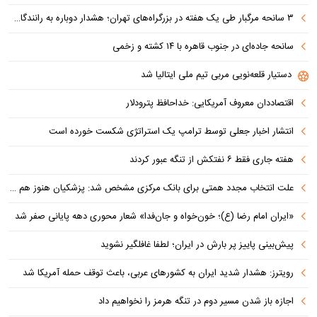
۳ سانحه مرگبار طی یک هفته در بزرگراه‌های تهران؛ هشدار دوباره به رانندگان و عابران
سانحه جاده‌ای در جنوب قاهره با ۱۴ کشته و زخمی
دستیار قلعه‌نویی مربی تیم ملی ایتالیا شد
اقتصاددان معروف آمریکایی: خداحافظ پترودلار
انتشار اخبار جعلی توسط ترامپ یک استراتژی شکست خورده است
هفته جاری فقط ۶ نفتکش از تنگه عبور کردند
علت انتخاب مجدد همتی برای بانک مرکزی مشخص شد: پزشکیان هنوز هم متوجه نشده است چرا همتی استیضاح شد!
«ایران امام رضا (ع)؛ خون‌خواه و جان‌فدا» شعار محوری دهه پایانی صفر شد
پیش‌بینی پاییز پر بارش در ایران؛ لطفا غافلگیر نشوید
رویترز: هشدار شدید ایران به کشورهای عربی، باعث توقف حمله آمریکا شد
اجازه باز شدن مسیر دوم در تنگه هرمز را نخواهیم داد