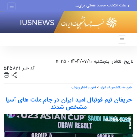
علت انتخاب مجدد همتی برای...
«ایران امام رضا (ع)؛...
پیش‌بینی پاییز پر بارش در...
تاریخ انتشار: پنجشنبه 1404/07/10 - 12:25
کد خبر: 545831
خبرنامه دانشجویان ایران
>
آخرین اخبار ورزشی
حریفان تیم فوتبال امید ایران در جام ملت های آسیا
مشخص شدند