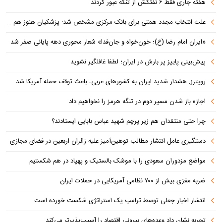
هفته جاری فقط ۶ نفتکش از تنگه عبور کردند
علت انتخاب مجدد همتی برای بانک مرکزی مشخص شد: پزشکیان هنوز هم متوجه نشده است چرا همتی استیضاح شد!
«ایران امام رضا (ع)؛ خون‌خواه و جان‌فدا» شعار محوری دهه پایانی صفر شد
پیش‌بینی پاییز پر بارش در ایران؛ لطفا غافلگیر نشوید
رویترز: هشدار شدید ایران به کشورهای عربی، باعث توقف حمله آمریکا شد
اجازه باز شدن مسیر دوم در تنگه هرمز را نخواهیم داد
چرا حتی منتقدان هم زیر پرچم شهید عباس بابایی ایستادند؟
دستگیری عامل انتشار مطالب توهین‌آمیز علیه زائران اربعین در فضای مجازی
مواضع مزدوران سعودی را با موشک بالستیک و پهپاد در هم شکستیم
ضربه مغزی بیش از ۷۰۰ نظامی آمریکایی در حملات ایران
انتشار اخبار جعلی توسط ترامپ یک استراتژی شکست خورده است
تجربه نشان داد وعده‌های بیرونی اقتصاد را آسیب‌پذیرتر می‌کند