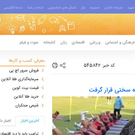
شهید
خبرنامه کاغذی
حسینیه
بازار
تشکل های دانشجویی
انتخاب رشته
نسخه انگلیسی
فرهنگی و اجتماعی
ورزشی
اقتصادی
زنان
کتابخانه
صوت و فیلم
معرفی کسب و کارها
کد خبر: 545842
فروش سرور اچ پی
سرمایه‌گذاری طلا آنلاین
قیمت بیت کوین
وه سختی قرار گرفت
خرید طلا آنلاین
شیمی مبتکران
آخرین اخبار
اخبار د
ترامپ باید با درد اقتصاد