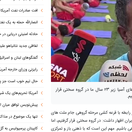
افت صادرات نفت آمریکا به پای
انصارالله حمله به یک نف
حادثه امنیتی دریایی در
لفاظی جدید نتانیاهو علیه
گفتگوهای لبنان و اسرائیل 
رایزنی وزرای خارجه آمریک
حال تیم خوب است جز پن
مربی تیم فوتبال امید گفت: در قرعه کشی جام ملت های آسیا زیر ۲۳ سال ما در گروه سختی قرار
آمریکا تحریم‌های یک شرکت ه
م.
پیش‌نویس توافق میان ای
 رابطه با قرعه کشی مرحله گروهی جام ملت های
تنها یک موضوع در مذاکرات ا
 ایران اظهار داشت: در گروه سختی قرار گرفتیم، اما
کاپیتان پرسپولیس به گل
هی باشیم. مهم این است که با ذهنی باز و تمرکزی