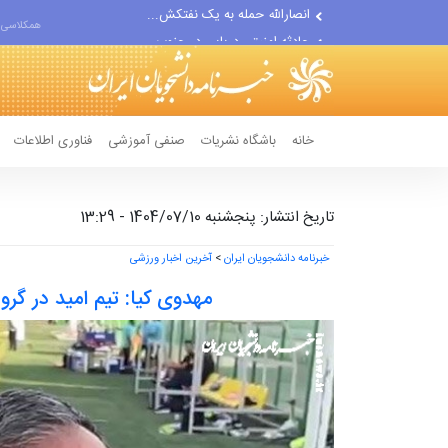
حادثه امنیتی دریایی در جنوب...
همکلاسی 
لفاظی جدید نتانیاهو علیه ایران
خانه
باشگاه نشریات
صنفی آموزشی
فناوری اطلاعات
تاریخ انتشار: پنجشنبه 1404/07/10 - 13:29
خبرنامه دانشجویان ایران
>
آخرین اخبار ورزشی
مهدوی کیا: تیم امید در گر