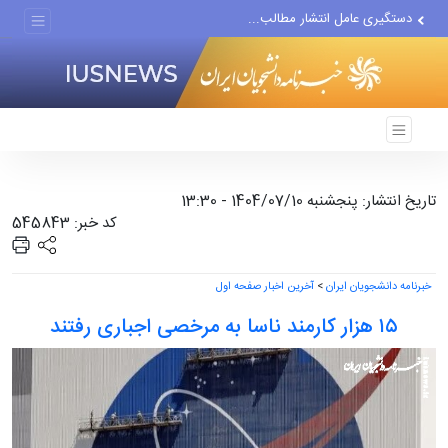
دستگیری عامل انتشار مطالب...
مواضع مزدوران سعودی را با...
ضربه مغزی بیش از ۷۰۰ نظامی...
تاریخ انتشار: پنجشنبه 1404/07/10 - 13:30
کد خبر: 545843
خبرنامه دانشجویان ایران
>
آخرین اخبار صفحه اول
۱۵ هزار کارمند ناسا به مرخصی اجباری رفتند