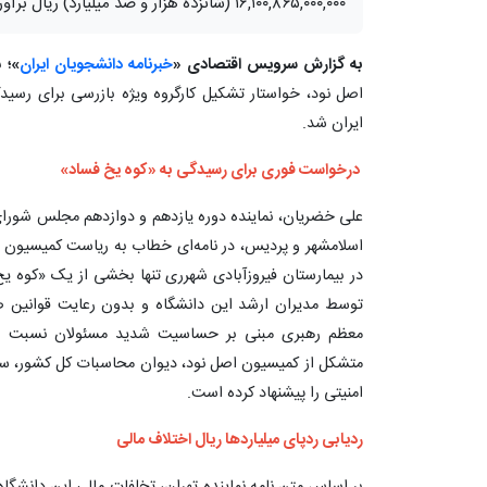
۱۶,۱۰۰,۸۶۵,۰۰۰,۰۰۰ (شانزده هزار و صد میلیارد) ریال برآورد شده است.
به گزارش سرویس اقتصادی «
خبرنامه دانشجویان ایران
»؛
نم
اصل نود، خواستار تشکیل کارگروه ویژه بازرسی برای رسی
ایران شد.
درخواست فوری برای رسیدگی به «کوه یخ فساد»
علی خضریان، نماینده دوره یازدهم و دوازدهم مجلس شورای ا
اسلامشهر و پردیس، در نامه‌ای خطاب به ریاست کمیسیون
در بیمارستان فیروزآبادی شهرری تنها بخشی از یک «کوه ی
توسط مدیران ارشد این دانشگاه و بدون رعایت قوانین صو
معظم رهبری مبنی بر حساسیت شدید مسئولان نسبت به 
متشکل از کمیسیون اصل نود، دیوان محاسبات کل کشور، ساز
امنیتی را پیشنهاد کرده است.
ردیابی ردپای میلیاردها ریال اختلاف مالی