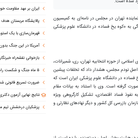
ایران بر عهد مقاومت خود
اینده تهران در مجلس در نامه‌ای به کمیسیون
پالایشگاه عربستان هدف ق
دگی به «کوه یخ فساد» در دانشگاه علوم پزشکی
قهرمان‌سازی با یک استوری
آمریکا در این جنگ بدون دستاو
بازخوانی نقشه‌راه خبرنگ
سلامی از حوزه انتخابیه تهران، ری، شمیرانات،
 اصل نودم مجلس، هشدار داد که تخلفات پیشین
۵ ماه جنگ و شکست راهبردی؛ آمریکا به دنبال خروج از بن‌بست
خ فساد» در دانشگاه علوم پزشکی ایران است که
ضرورت تسریع قانونی شدن طرح تنگه هرمز در بهارستان/ 
رت گرفته است. وی با استناد به بیانات مقام
نفوذ فساد اقتصادی، تشکیل کارگروهی ویژه
نتایج نهایی آزمون دکتری سال ۱۴۰۵ اواخر مرداد ا
مان بازرسی کل کشور و دیگر نهادهای نظارتی و
پزشکیان درخشش تیم ملی المپیاد