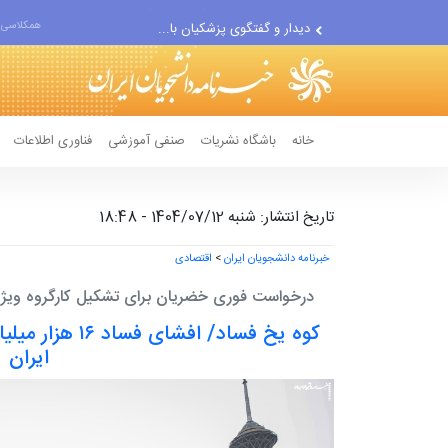
دیدار و گفتگوی پزشکیان با...
همکلاسی 
دلیل جدایی رامین رضاییان از...
خانه
باشگاه نشریات
صنفی آموزشی
فناوری اطلاعات
تاریخ انتشار: شنبه 1404/07/12 - 18:48
خبرنامه دانشجویان ایران
>
اقتصادی
درخواست فوری خضریان برای تشکیل کارگروه ویژه 
کوه یخ فساد/ افش
ایران