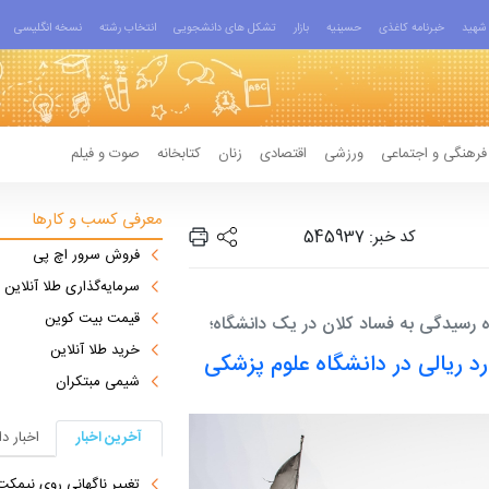
شهید
خبرنامه کاغذی
حسینیه
بازار
تشکل های دانشجویی
انتخاب رشته
نسخه انگلیسی
فرهنگی و اجتماعی
ورزشی
اقتصادی
زنان
کتابخانه
صوت و فیلم
معرفی کسب و کارها
کد خبر: 545937
فروش سرور اچ پی
سرمایه‌گذاری طلا آنلاین
قیمت بیت کوین
رسیدگی به فساد کلان در یک دانشگاه؛
خرید طلا آنلاین
ای فساد ۱۶ هزار میلیارد ریالی در دانشگاه علوم پزشکی
شیمی مبتکران
آخرین اخبار
اخبار د
تغییر ناگهانی روی نیمکت 