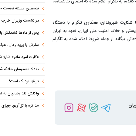
نده، به تلگرام اعلام شده که امضای تفاهمنامه،
فلسطین مسئله نخست جها
در نشست وزیران خارجه کشورهای 
شکایت شهروندان، همکاری تلگرام با دستگاه
ستی و خلاف امنیت ملی ایران، تعهد به ایران
پس از ماه‌ها کشمکش با دولت ترامپ،
عاتی بیگانه از جمله شروط اعلام شده به تلگرام
سازش با یزید زمان، هرگز امنی
«کارت امید مادر» شارژ ش
تعداد مصدومان حادثه شهرک شم
توافق نزدیک است!
واکنش تند رضاییان به اس
یان
مذاکره با تل‌آویو، چیزی جز ش