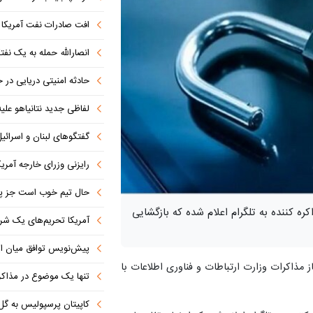
افت صادرات نفت آمریکا به پای
انصارالله حمله به یک نف
حادثه امنیتی دریایی در
لفاظی جدید نتانیاهو علیه
گفتگوهای لبنان و اسرائیل 
رایزنی وزرای خارجه آمریک
حال تیم خوب است جز پن
 کننده به تلگرام اعلام شده که بازگشایی
آمریکا تحریم‌های یک شرکت ه
پیش‌نویس توافق میان ای
ز مذاکرات وزارت ارتباطات و فناوری اطلاعات با
تنها یک موضوع در مذاکرات ا
کاپیتان پرسپولیس به گل