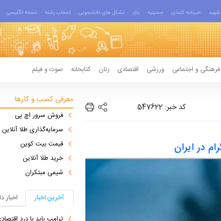
شهید
خبرنامه کاغذی
حسینیه
بازار
تشکل های دانشجویی
انتخاب رشته
نسخه انگلیسی
فرهنگی و اجتماعی
ورزشی
اقتصادی
زنان
کتابخانه
صوت و فیلم
معرفی کسب و کارها
کد خبر: 547622
فروش سرور اچ پی
سرمایه‌گذاری طلا آنلاین
قیمت بیت کوین
ام در ایران
خرید طلا آنلاین
شیمی مبتکران
آخرین اخبار
اخبار د
ترامپ باید با درد اقتصاد