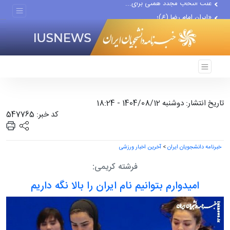
«ایران امام رضا (ع)؛...
پیش‌بینی پاییز پر بارش در...
تاریخ انتشار: دوشنبه 1404/08/12 - 18:24
کد خبر: 547765
خبرنامه دانشجویان ایران
>
آخرین اخبار ورزشی
فرشته کریمی:
امیدوارم بتوانیم نام ایران را بالا نگه داریم